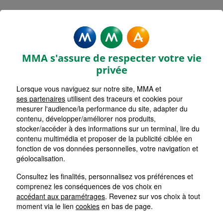
Rechercher une agence par code postal ou ville
Commencez à taper pour voir les suggestions de vil
Aucune suggestion disponible
VOIR CARTE
LISTE AGENCES
MMA s'assure de respecter votre vie
PARIS BATIGNOLLES
1
privée
Lorsque vous naviguez sur notre site, MMA et
HORAIRES D'AUJOURD'HUI
Nous écrire
13h30 - 17h30
ses partenaires
utilisent des traceurs et cookies pour
mesurer l'audience/la performance du site, adapter du
contenu, développer/améliorer nos produits,
stocker/accéder à des informations sur un terminal, lire du
PARIS WAGRAM
2
contenu multimédia et proposer de la publicité ciblée en
fonction de vos données personnelles, votre navigation et
HORAIRES D'AUJOURD'HUI
géolocalisation.
Nous écrire
09h30 - 12h30 / 13h30 - 17h00
Consultez les finalités, personnalisez vos préférences et
comprenez les conséquences de vos choix en
PARIS MONTMARTRE
accédant aux paramétrages
. Revenez sur vos choix à tout
3
moment via le lien
cookies
en bas de page.
HORAIRES D'AUJOURD'HUI