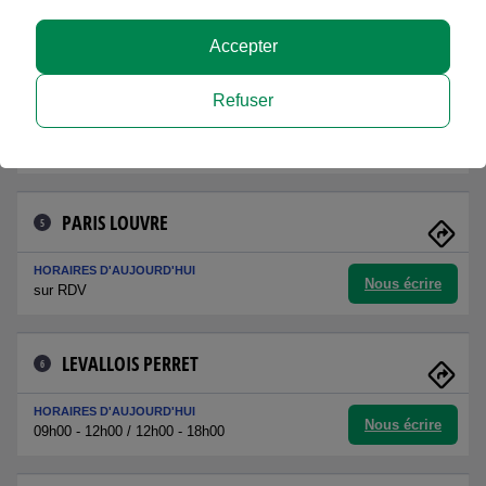
Nous écrire
10h00 - 13h00 / 14h00 - 18h00
Accepter
PARIS MAUBEUGE
4
Refuser
HORAIRES D'AUJOURD'HUI
Nous écrire
09h00 - 13h00 / 13h30 - 16h30
PARIS LOUVRE
5
HORAIRES D'AUJOURD'HUI
Nous écrire
sur RDV
LEVALLOIS PERRET
6
HORAIRES D'AUJOURD'HUI
Nous écrire
09h00 - 12h00 / 12h00 - 18h00