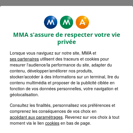
Rechercher une agence par code postal ou ville
Commencez à taper pour voir les suggestions de vil
Aucune suggestion disponible
VOIR CARTE
LISTE AGENCES
MMA s'assure de respecter votre vie
DEUIL LA BARRE
1
privée
Lorsque vous naviguez sur notre site, MMA et
HORAIRES D'AUJOURD'HUI
Nous écrire
Fermée
ses partenaires
utilisent des traceurs et cookies pour
mesurer l'audience/la performance du site, adapter du
contenu, développer/améliorer nos produits,
stocker/accéder à des informations sur un terminal, lire du
L'ISLE ADAM N
2
contenu multimédia et proposer de la publicité ciblée en
fonction de vos données personnelles, votre navigation et
HORAIRES D'AUJOURD'HUI
géolocalisation.
Nous écrire
Fermée
Consultez les finalités, personnalisez vos préférences et
comprenez les conséquences de vos choix en
ERMONT
accédant aux paramétrages
. Revenez sur vos choix à tout
3
moment via le lien
cookies
en bas de page.
HORAIRES D'AUJOURD'HUI