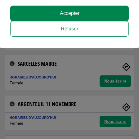
Nous écrire
Fermée
Accepter
BEAUCHAMP
4
Refuser
HORAIRES D'AUJOURD'HUI
Nous écrire
Fermée
SARCELLES MAIRIE
5
HORAIRES D'AUJOURD'HUI
Nous écrire
Fermée
ARGENTEUIL 11 NOVEMBRE
6
HORAIRES D'AUJOURD'HUI
Nous écrire
Fermée