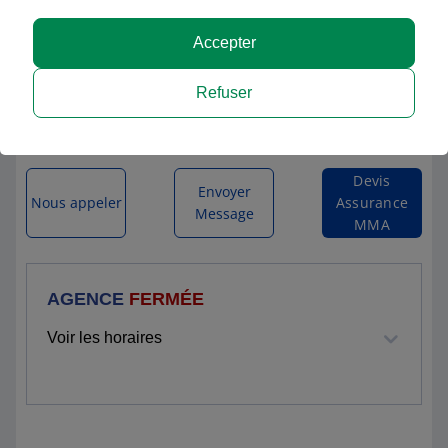
MMA ERMONT
Accepter
14 RUE JEAN MERMOZ
Refuser
95120 ERMONT
Itinéraire vers l'agence
Devis
Envoyer
Nous appeler
Assurance
Message
MMA
AGENCE
FERMÉE
Voir les horaires