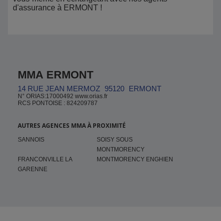
d'assurance à ERMONT !
MMA ERMONT
14 RUE JEAN MERMOZ
95120
ERMONT
N° ORIAS:17000492 www.orias.fr
RCS PONTOISE : 824209787
AUTRES AGENCES MMA À PROXIMITÉ
SANNOIS
SOISY SOUS
MONTMORENCY
FRANCONVILLE LA
MONTMORENCY ENGHIEN
GARENNE
Pied de page