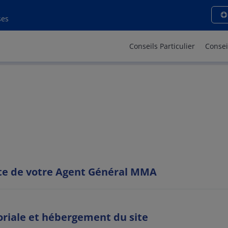
ns légales - MMA AURILLAC
ses
Conseils Particulier
Consei
site de votre Agent Général MMA
oriale et hébergement du site