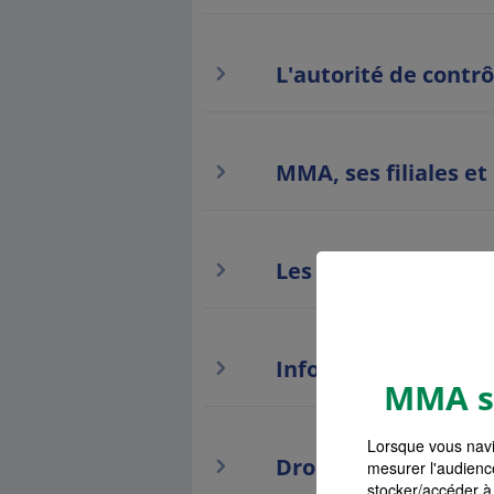
L'autorité de contrô
MMA, ses filiales et
Les liens hypertext
Information paiem
MMA s'
Lorsque vous navi
Droit de renonciati
mesurer l'audienc
stocker/accéder à 