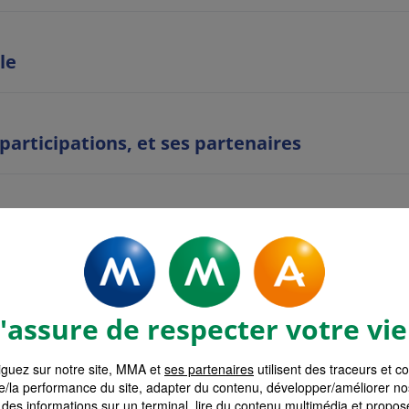
le
 participations, et ses partenaires
es
ent
assure de respecter votre vie
guez sur notre site, MMA et
ses partenaires
utilisent des traceurs et c
on
e/la performance du site, adapter du contenu, développer/améliorer no
des informations sur un terminal, lire du contenu multimédia et propose