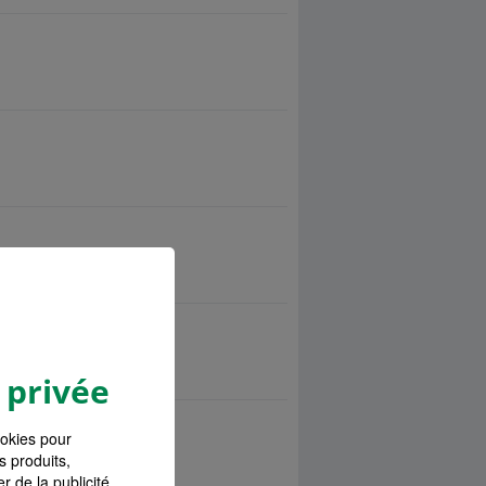
 privée
ookies pour
s produits,
r de la publicité