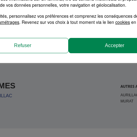
 de vos données personnelles, votre navigation et géolocalisation.
alités, personnalisez vos préférences et comprenez les conséquences d
tion
amétrages
. Revenez sur vos choix à tout moment via le lien
cookies
en 
Refuser
Accepter
MES
AUTRES 
AURILLA
ILLAC
MURAT