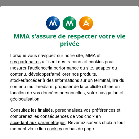
MMA Assurances AVESNES LES
AUBERT
MMA s'assure de respecter votre vie
Accueil
Assurance Hauts-de-France
Assurance Nord (59)
privée
Lorsque vous naviguez sur notre site, MMA et
ses partenaires
utilisent des traceurs et cookies pour
mesurer l'audience/la performance du site, adapter du
contenu, développer/améliorer nos produits,
stocker/accéder à des informations sur un terminal, lire du
contenu multimédia et proposer de la publicité ciblée en
fonction de vos données personnelles, votre navigation et
géolocalisation.
Consultez les finalités, personnalisez vos préférences et
comprenez les conséquences de vos choix en
accédant aux paramétrages
. Revenez sur vos choix à tout
moment via le lien
cookies
en bas de page.