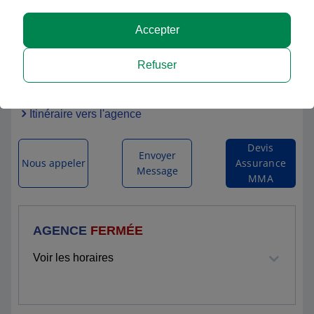
Accepter
CWP ASSURANCES
Refuser
50 RUE SADI CARNOT
59129 AVESNES LES AUBERT
Itinéraire vers l'agence
Devis
Envoyer
Nous appeler
Assurance
Message
MMA
AGENCE
FERMÉE
Voir les horaires