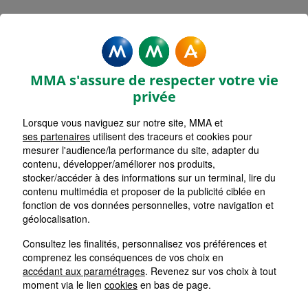
MMA Assurances AVIGNON
RASPAIL
MMA s'assure de respecter votre vie
Accueil
Assurance Provence-Alpes-Côte d'Azur
privée
Assurance Vaucluse (84)
Assurance Avignon (84000)
Lorsque vous naviguez sur notre site, MMA et
ses partenaires
utilisent des traceurs et cookies pour
mesurer l'audience/la performance du site, adapter du
contenu, développer/améliorer nos produits,
stocker/accéder à des informations sur un terminal, lire du
contenu multimédia et proposer de la publicité ciblée en
fonction de vos données personnelles, votre navigation et
géolocalisation.
Consultez les finalités, personnalisez vos préférences et
comprenez les conséquences de vos choix en
accédant aux paramétrages
. Revenez sur vos choix à tout
moment via le lien
cookies
en bas de page.