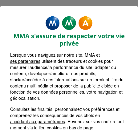
MMA Assurances AVIGNON
ROUTE DE LYON
MMA s'assure de respecter votre vie
Accueil
Assurance Provence-Alpes-Côte d'Azur
privée
Assurance Vaucluse (84)
Assurance Avignon (84000)
Lorsque vous naviguez sur notre site, MMA et
ses partenaires
utilisent des traceurs et cookies pour
mesurer l'audience/la performance du site, adapter du
contenu, développer/améliorer nos produits,
stocker/accéder à des informations sur un terminal, lire du
contenu multimédia et proposer de la publicité ciblée en
fonction de vos données personnelles, votre navigation et
géolocalisation.
Consultez les finalités, personnalisez vos préférences et
comprenez les conséquences de vos choix en
accédant aux paramétrages
. Revenez sur vos choix à tout
moment via le lien
cookies
en bas de page.