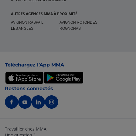
N° ORIAS:18006614 www.orias.fr
AUTRES AGENCES MMA À PROXIMITÉ
AVIGNON RASPAIL
AVIGNON ROTONDES
LES ANGLES
ROGNONAS
Pied de page
Téléchargez l’App MMA
Restons connectés
Travailler chez MMA
Une question ?