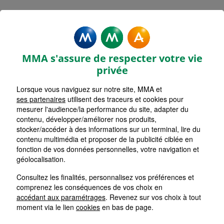
MMA Assurances CHALLANS
ACTIV OCEAN
MMA s'assure de respecter votre vie
Accueil
Assurance Pays de la Loire
Assurance Vendée (85)
privée
Assurance Challans (85300)
Lorsque vous naviguez sur notre site, MMA et
ses partenaires
utilisent des traceurs et cookies pour
mesurer l'audience/la performance du site, adapter du
contenu, développer/améliorer nos produits,
stocker/accéder à des informations sur un terminal, lire du
contenu multimédia et proposer de la publicité ciblée en
fonction de vos données personnelles, votre navigation et
géolocalisation.
Consultez les finalités, personnalisez vos préférences et
comprenez les conséquences de vos choix en
accédant aux paramétrages
. Revenez sur vos choix à tout
moment via le lien
cookies
en bas de page.