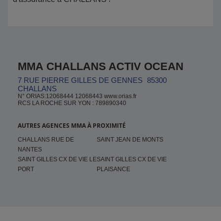
MMA CHALLANS ACTIV OCEAN
7 RUE PIERRE GILLES DE GENNES
85300
CHALLANS
N° ORIAS:12068444 12068443 www.orias.fr
RCS LA ROCHE SUR YON : 789890340
AUTRES AGENCES MMA À PROXIMITÉ
CHALLANS RUE DE
SAINT JEAN DE MONTS
NANTES
SAINT GILLES CX DE VIE LE
SAINT GILLES CX DE VIE
PORT
PLAISANCE
Pied de page