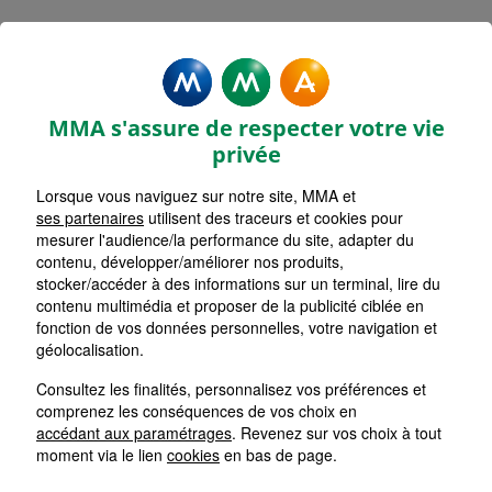
MMA Assurances CHALLANS
RUE DE NANTES
MMA s'assure de respecter votre vie
Accueil
Assurance Pays de la Loire
Assurance Vendée (85)
privée
Assurance Challans (85300)
Lorsque vous naviguez sur notre site, MMA et
ses partenaires
utilisent des traceurs et cookies pour
mesurer l'audience/la performance du site, adapter du
contenu, développer/améliorer nos produits,
stocker/accéder à des informations sur un terminal, lire du
contenu multimédia et proposer de la publicité ciblée en
fonction de vos données personnelles, votre navigation et
géolocalisation.
Consultez les finalités, personnalisez vos préférences et
comprenez les conséquences de vos choix en
accédant aux paramétrages
. Revenez sur vos choix à tout
moment via le lien
cookies
en bas de page.