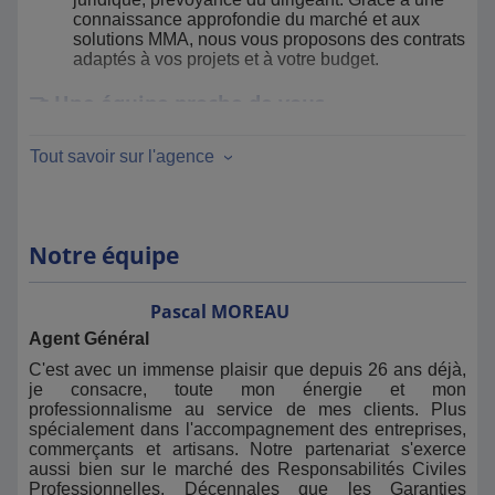
connaissance approfondie du marché et aux
solutions MMA, nous vous proposons des contrats
adaptés à vos projets et à votre budget.
🤝 Une équipe proche de vous
Tout savoir sur l'agence
Nos équipes de Challans et Noirmoutier sont
disponibles pour vous conseiller, vous accompagner
dans vos démarches et vous assister en cas de sinistre.
La
réactivité
, l’
écoute
, l'
accompagnement
et le
conseil
sont au cœur de notre engagement, afin de
Notre équipe
vous offrir un suivi personnalisé et efficace.
🌍 Deux agences pour plus de proximité
Pascal
MOREAU
Agent Général
En plus de l’agence de Challans, nous vous
C'est avec un immense plaisir que depuis 26 ans déjà,
accueillons également dans
notre seconde agence à
je consacre, toute mon énergie et mon
Noirmoutier
agence.mma.fr/noirmoutier-en-l-ile/
, pour
professionnalisme au service de mes clients. Plus
rester au plus près de vos besoins sur le littoral
spécialement dans l'accompagnement des entreprises,
vendéen. Cette double implantation nous permet
commerçants et artisans. Notre partenariat s'exerce
d’assurer un service de proximité renforcé et une
aussi bien sur le marché des Responsabilités Civiles
disponibilité optimale.
Professionnelles, Décennales que les Garanties