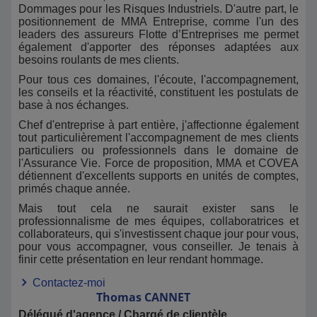
Dommages pour les Risques Industriels. D'autre part, le
🔑 Pourquoi choisir MMA Pascal MOREAU ?
positionnement de MMA Entreprise, comme l'un des
leaders des assureurs Flotte d’Entreprises me permet
également d'apporter des réponses adaptées aux
Plus de
100 ans d'existence et présence sur le
besoins roulants de mes clients.
territoire
Pour tous ces domaines, l'écoute, l'accompagnement,
Une
relation de confiance
avec nos clients,
les conseils et la réactivité, constituent les postulats de
particuliers comme professionnels.
base à nos échanges.
Des
solutions personnalisées
et compétitives.
Une équipe
locale, réactive et disponible
.
Chef d'entreprise à part entière, j'affectionne également
La force du réseau
MMA
, acteur majeur de
tout particulièrement l'accompagnement de mes clients
l’assurance en France.
particuliers ou professionnels dans le domaine de
l'Assurance Vie. Force de proposition, MMA et COVEA
📍 Contactez votre agence MMA Challans
détiennent d'excellents supports en unités de comptes,
primés chaque année.
Rendez-vous dans notre agence de
Challans située 4
Rue de Nantes
ou de
Noirmoutier au 40 rue de la
Mais tout cela ne saurait exister sans le
Prée aux Ducs
pour découvrir nos offres et bénéficier
professionnalisme de mes équipes, collaboratrices et
d’un accompagnement sur mesure. Nos conseillers
collaborateurs, qui s'investissent chaque jour pour vous,
sont à votre écoute pour établir un
devis gratuit et
pour vous accompagner, vous conseiller. Je tenais à
personnalisé
.
finir cette présentation en leur rendant hommage.
Contactez-moi
Thomas
CANNET
Délégué d'agence / Chargé de clientèle