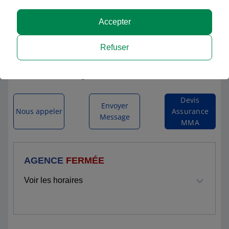
Accepter
MMA CHALUS
Refuser
32 RUE NATIONALE
87230 CHALUS
Itinéraire vers l'agence
Devis
Envoyer
Nous appeler
Assurance
Message
MMA
AGENCE
FERMÉE
Voir les horaires