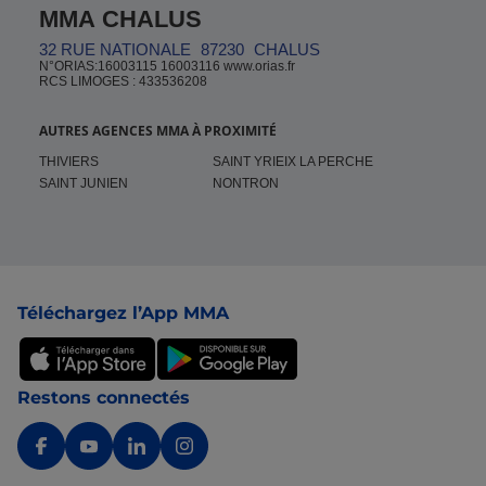
MMA CHALUS
32 RUE NATIONALE
87230
CHALUS
N°ORIAS:16003115 16003116 www.orias.fr
RCS LIMOGES : 433536208
AUTRES AGENCES MMA À PROXIMITÉ
THIVIERS
SAINT YRIEIX LA PERCHE
SAINT JUNIEN
NONTRON
Pied de page
Téléchargez l’App MMA
Restons connectés