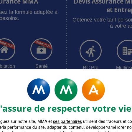
surance MMA
Devis Assurance M
et Entre
sez la formule adaptée à
besoins.
Obtenez votre tarif pers
à votre ac
bitation
Santé
RC Pro
Multiri
surances MMA
Devis assur
assure de respecter votre vie
guez sur notre site, MMA et
ses partenaires
utilisent des traceurs et c
e/la performance du site, adapter du contenu, développer/améliorer no