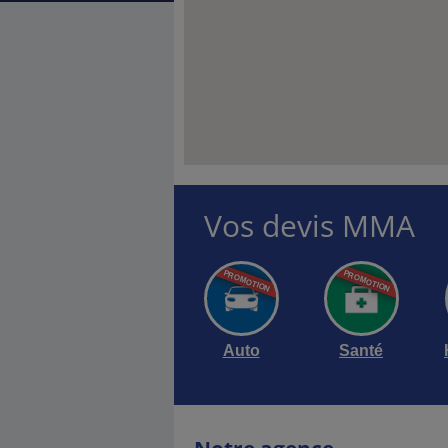
Vos devis MMA
hasseneuil du
isposition pour
Auto
Santé