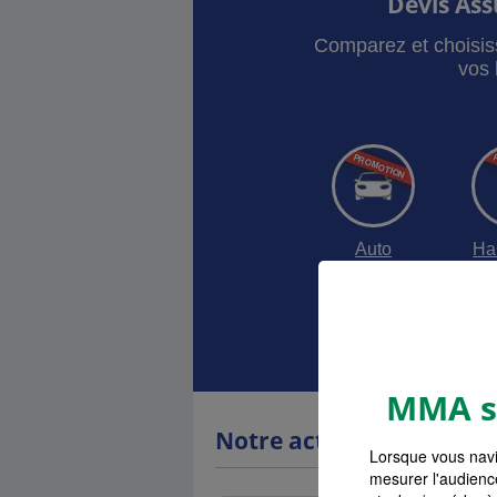
Devis As
Comparez et choisis
vos 
Auto
Ha
Devis as
MMA s'
Notre actualité
Lorsque vous navi
mesurer l'audienc