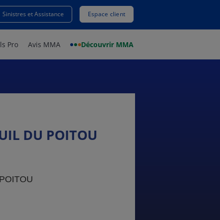
Sinistres et Assistance
Espace client
ls Pro
Avis MMA
Découvrir MMA
IL DU POITOU
 POITOU