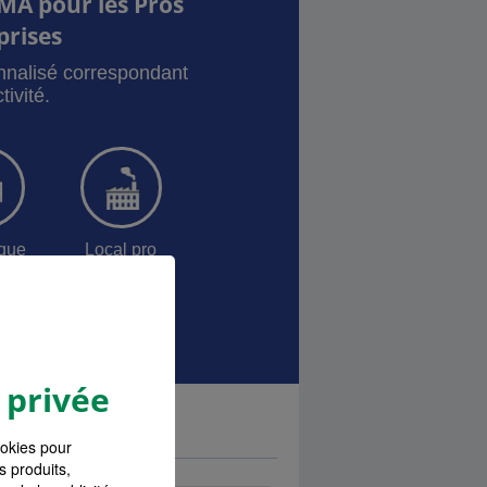
MA pour les Pros
prises
onnalisé correspondant
tivité.
sque
Local pro
ances Pro
 privée
ookies pour
s produits,