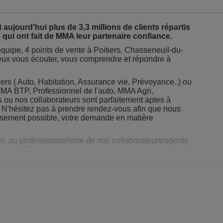
 aujourd'hui plus de 3,3 millions de clients répartis
 qui ont fait de MMA leur partenaire confiance.
quipe, 4 points de vente à Poitiers, Chasseneuil-du-
ieux vous écouter, vous comprendre et répondre à
iers ( Auto, Habitation, Assurance vie, Prévoyance..) ou
MMA BTP, Professionnel de l'auto, MMA Agri,
s ou nos collaborateurs sont parfaitement aptes à
N'hésitez pas à prendre rendez-vous afin que nous
usement possible, votre demande en matière
ents, au professionnalisme de nos collaborateurs/agents
ns qu'ABM Assurances existe pour mieux vous accueillir et vous 