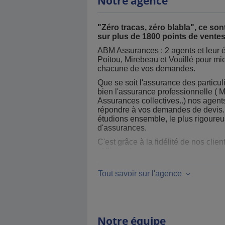
Notre agence
"Zéro tracas, zéro blabla", ce sont
sur plus de 1800 points de ventes
ABM Assurances : 2 agents et leur é
Poitou, Mirebeau et Vouillé pour m
chacune de vos demandes.
Que se soit l'assurance des particul
bien l'assurance professionnelle ( 
Assurances collectives..) nos agent
répondre à vos demandes de devis. 
étudions ensemble, le plus rigoure
d'assurances.
C'est grâce à la fidélité de nos cli
et l'importance que nous vous porto
A très bientôt
Tout savoir sur l'agence
L'équipe d'ABM Assurances
Notre équipe