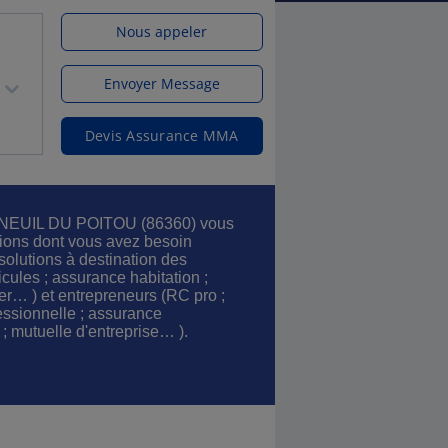
Nous appeler
Envoyer Message
Devis Assurance MMA
EUIL DU POITOU (86360) vous
tions dont vous avez besoin
solutions à destination des
icules ; assurance habitation ;
er… ) et entrepreneurs (RC pro ;
essionnelle ; assurance
; mutuelle d'entreprise… ).