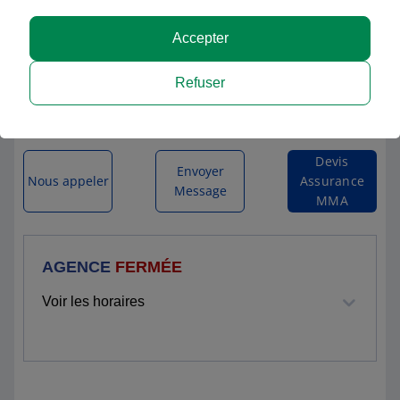
MMA LENCLOITRE
Accepter
46 GRAND RUE
Refuser
86140 LENCLOITRE
Itinéraire vers l'agence
Devis
Envoyer
Nous appeler
Assurance
Message
MMA
AGENCE
FERMÉE
Voir les horaires