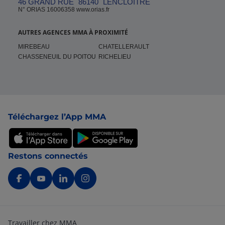
46 GRAND RUE
86140
LENCLOITRE
N° ORIAS 16006358 www.orias.fr
AUTRES AGENCES MMA À PROXIMITÉ
MIREBEAU
CHATELLERAULT
CHASSENEUIL DU POITOU
RICHELIEU
Pied de page
Téléchargez l’App MMA
Restons connectés
Travailler chez MMA