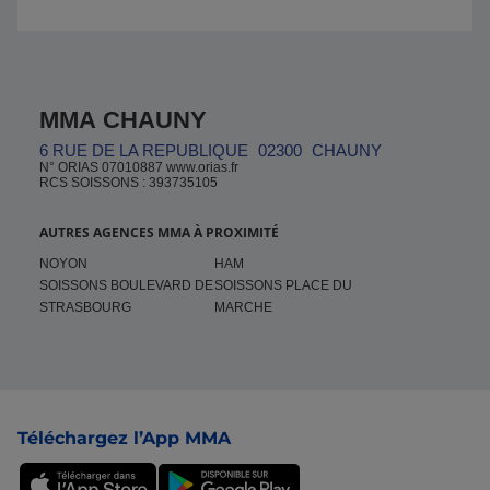
MMA CHAUNY
6 RUE DE LA REPUBLIQUE
02300
CHAUNY
N° ORIAS 07010887 www.orias.fr
RCS SOISSONS : 393735105
AUTRES AGENCES MMA À PROXIMITÉ
NOYON
HAM
SOISSONS BOULEVARD DE
SOISSONS PLACE DU
STRASBOURG
MARCHE
Pied de page
Téléchargez l’App MMA