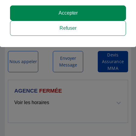
MMA CHAUNY
Accepter
6 RUE DE LA REPUBLIQUE
Refuser
02300 CHAUNY
Itinéraire vers l'agence
Devis
Envoyer
Nous appeler
Assurance
Message
MMA
AGENCE
FERMÉE
Voir les horaires