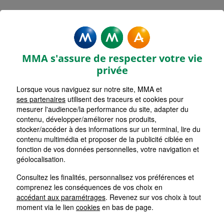
Mentions légales - MMA
DENAIN
MMA s'assure de respecter votre vie
privée
Lorsque vous naviguez sur notre site, MMA et
ses partenaires
utilisent des traceurs et cookies pour
Accueil
mesurer l'audience/la performance du site, adapter du
contenu, développer/améliorer nos produits,
Retour
stocker/accéder à des informations sur un terminal, lire du
contenu multimédia et proposer de la publicité ciblée en
Mentions Légales
fonction de vos données personnelles, votre navigation et
géolocalisation.
Consultez les finalités, personnalisez vos préférences et
comprenez les conséquences de vos choix en
Les cookies sur le site de votre
accédant aux paramétrages
. Revenez sur vos choix à tout
Agent Général MMA
moment via le lien
cookies
en bas de page.