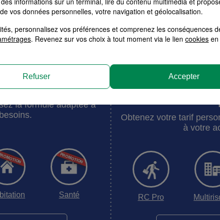
des informations sur un terminal, lire du contenu multimédia et propose
 de vos données personnelles, votre navigation et géolocalisation.
alités, personnalisez vos préférences et comprenez les conséquences d
amétrages
. Revenez sur vos choix à tout moment via le lien
cookies
en 
Votre tarif en moins de 3 minutes
Refuser
Accepter
surance MMA
Devis Assurance M
et Entre
sez la formule adaptée à
besoins.
Obtenez votre tarif pers
à votre ac
bitation
Santé
RC Pro
Multiri