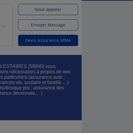
Nous appeler
Envoyer Message
Devis Assurance MMA
 à ESTAIRES (59940) vous
tions nécessaires à propos de nos
es particuliers (assurance auto ;
rances vie, scolaire et famille… )
multirisque pro ; assurance des
rance décennale… ).