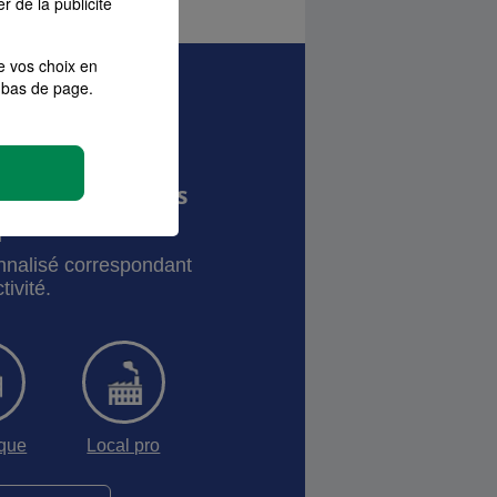
r de la publicité
e vos choix en
bas de page.
MA pour les Pros
prises
onnalisé correspondant
tivité.
sque
Local pro