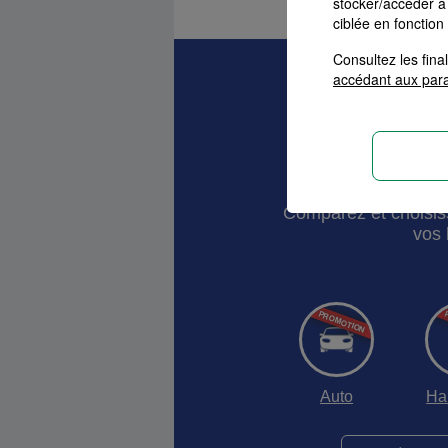
stocker/accéder à 
ciblée en fonction
Consultez les fin
accédant aux par
Devis As
Comparez et choisis
vos 
Auto
Ha