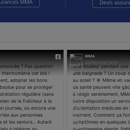
surances MMA
Devis assur