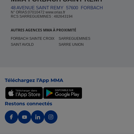
48 AVENUE SAINT REMY
57600
FORBACH
N° ORIAS:07010472 www.orias.fr
RCS SARREGUEMINES : 482643194
AUTRES AGENCES MMA À PROXIMITÉ
FORBACH SAINTE CROIX
SARREGUEMINES
SAINT AVOLD
SARRE UNION
Pied de page
Téléchargez l’App MMA
Restons connectés