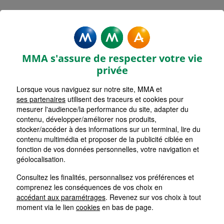
Mentions légales - MMA
FORBACH SAINT REMY
MMA s'assure de respecter votre vie
privée
Lorsque vous naviguez sur notre site, MMA et
ses partenaires
utilisent des traceurs et cookies pour
Accueil
mesurer l'audience/la performance du site, adapter du
contenu, développer/améliorer nos produits,
Retour
stocker/accéder à des informations sur un terminal, lire du
contenu multimédia et proposer de la publicité ciblée en
Mentions Légales
fonction de vos données personnelles, votre navigation et
géolocalisation.
Consultez les finalités, personnalisez vos préférences et
comprenez les conséquences de vos choix en
Les cookies sur le site de votre
accédant aux paramétrages
. Revenez sur vos choix à tout
Agent Général MMA
moment via le lien
cookies
en bas de page.