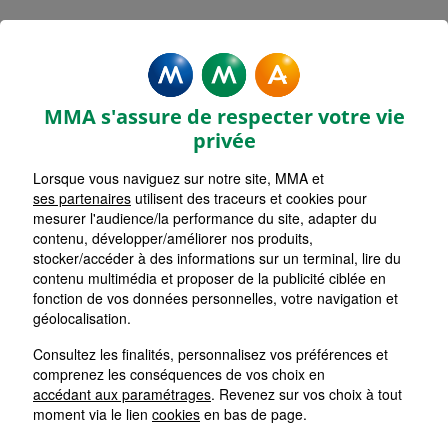
Mentions légales - MMA
FREJUS
MMA s'assure de respecter votre vie
privée
Lorsque vous naviguez sur notre site, MMA et
ses partenaires
utilisent des traceurs et cookies pour
Accueil
mesurer l'audience/la performance du site, adapter du
contenu, développer/améliorer nos produits,
Retour
stocker/accéder à des informations sur un terminal, lire du
contenu multimédia et proposer de la publicité ciblée en
Mentions Légales
fonction de vos données personnelles, votre navigation et
géolocalisation.
Consultez les finalités, personnalisez vos préférences et
comprenez les conséquences de vos choix en
Les cookies sur le site de votre
accédant aux paramétrages
. Revenez sur vos choix à tout
Agent Général MMA
moment via le lien
cookies
en bas de page.