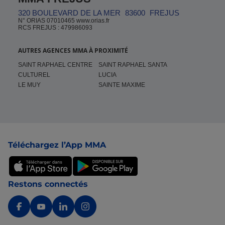
320 BOULEVARD DE LA MER
83600
FREJUS
N° ORIAS 07010465 www.orias.fr
RCS FREJUS : 479986093
AUTRES AGENCES MMA À PROXIMITÉ
SAINT RAPHAEL CENTRE
SAINT RAPHAEL SANTA
CULTUREL
LUCIA
LE MUY
SAINTE MAXIME
Pied de page
Téléchargez l’App MMA
Restons connectés