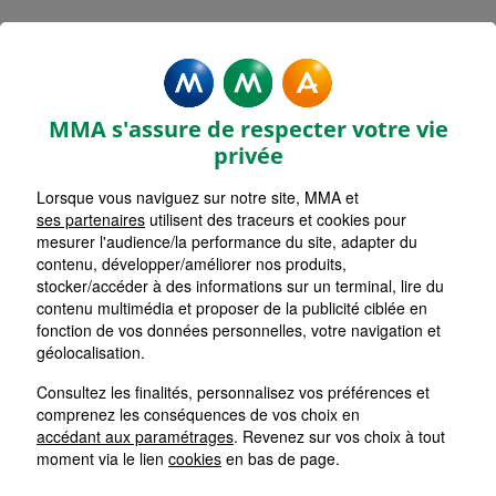
MMA Assurances GIEN LE
VIEUX PONT
MMA s'assure de respecter votre vie
Accueil
Assurance Centre-Val de Loire
Assurance Loiret (45)
privée
Lorsque vous naviguez sur notre site, MMA et
ses partenaires
utilisent des traceurs et cookies pour
mesurer l'audience/la performance du site, adapter du
contenu, développer/améliorer nos produits,
stocker/accéder à des informations sur un terminal, lire du
contenu multimédia et proposer de la publicité ciblée en
fonction de vos données personnelles, votre navigation et
géolocalisation.
Consultez les finalités, personnalisez vos préférences et
comprenez les conséquences de vos choix en
accédant aux paramétrages
. Revenez sur vos choix à tout
moment via le lien
cookies
en bas de page.