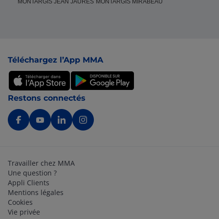
MONTARGIS JEAN JAURES
MONTARGIS MIRABEAU
Pied de page
Téléchargez l’App MMA
Restons connectés
Travailler chez MMA
Une question ?
Appli Clients
Mentions légales
Cookies
Vie privée