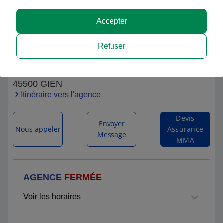
Accepter
MMA Assurances Steven GEORGET
Refuser
agence de GIEN
17 AVENUE DU MARECHAL LECLERC
45500 GIEN
Itinéraire vers l'agence
Devis
Envoyer
Nous appeler
Assurance
Message
MMA
AGENCE
FERMÉE
Voir les horaires