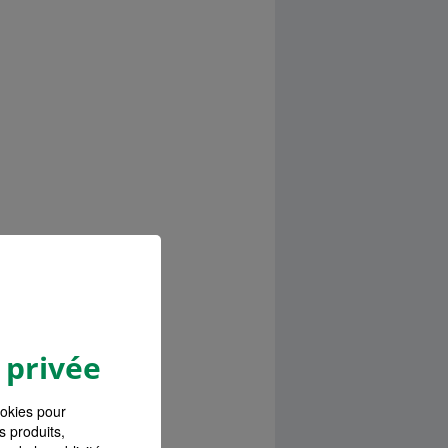
 privée
ookies pour
s produits,