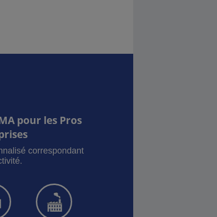
MA pour les Pros
prises
onnalisé correspondant
tivité.