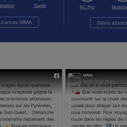
bitation
Santé
RC Pro
Multiri
surances MMA
Devis assur