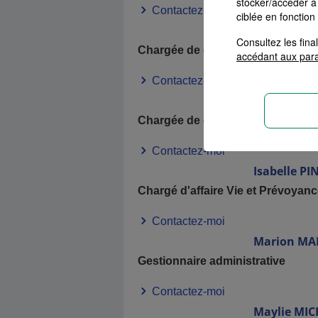
stocker/accéder à 
Contactez-moi
ciblée en fonction
Angèle
BR
Consultez les fin
Chargée de clientèle particulier
accédant aux par
Contactez-moi
Valérie
DA
Chargée de clientèle particulier
Contactez-moi
Isabelle
PI
Chargé d'affaire Vie et Prévoyanc
Contactez-moi
Marion
MA
Gestionnaire administrative
Contactez-moi
Maylie
MIC