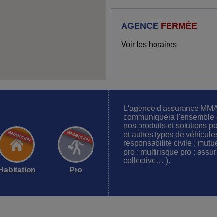
AGENCE
FERMÉE
Voir les horaires
L'agence d'assurance MM
communiquera l'ensemble de
nos produits et solutions po
et autres types de véhicule
responsabilité civile ; mut
pro ; multirisque pro ; as
collective… ).
Habitation
Pro