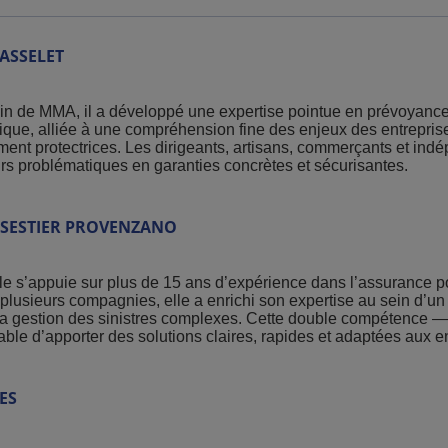
ASSELET
n de MMA, il a développé une expertise pointue en prévoyanc
nique, alliée à une compréhension fine des enjeux des entreprise
ement protectrices. Les dirigeants, artisans, commerçants et indé
urs problématiques en garanties concrètes et sécurisantes.
SESTIER PROVENZANO
e s’appuie sur plus de 15 ans d’expérience dans l’assurance p
lusieurs compagnies, elle a enrichi son expertise au sein d’un c
a gestion des sinistres complexes. Cette double compétence — te
able d’apporter des solutions claires, rapides et adaptées aux e
ES