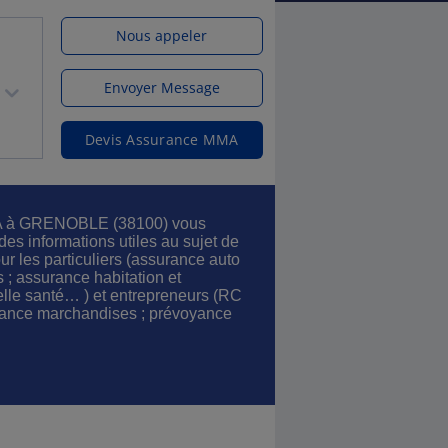
Nous appeler
Envoyer Message
Devis Assurance MMA
A à GRENOBLE (38100) vous
s informations utiles au sujet de
ur les particuliers (assurance auto
s ; assurance habitation et
uelle santé… ) et entrepreneurs (RC
surance marchandises ; prévoyance