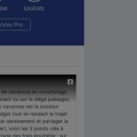
sque
Local pro
ances Pro