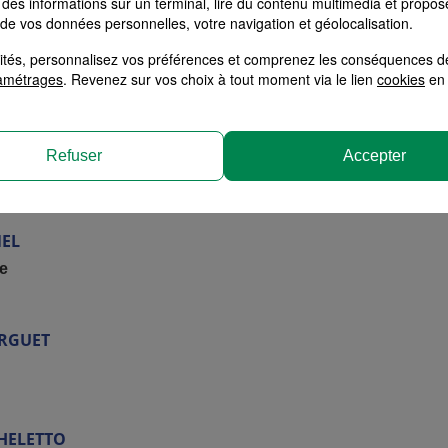
des informations sur un terminal, lire du contenu multimédia et propose
 de vos données personnelles, votre navigation et géolocalisation.
UNO
alités, personnalisez vos préférences et comprenez les conséquences d
amétrages
. Revenez sur vos choix à tout moment via le lien
cookies
en 
MATO
Refuser
Accepter
NEL
e
RGUET
HELETTO