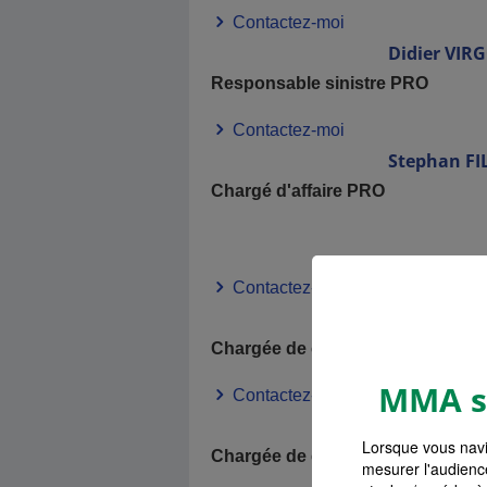
Contactez-moi
Didier
VIR
Responsable sinistre PRO
Contactez-moi
Stephan
FI
Chargé d'affaire PRO
Contactez-moi
Mégane
M
Chargée de clientèle particulier
MMA s'
Contactez-moi
Laétitia
BO
Lorsque vous navi
Chargée de clientèle particulier
mesurer l'audienc