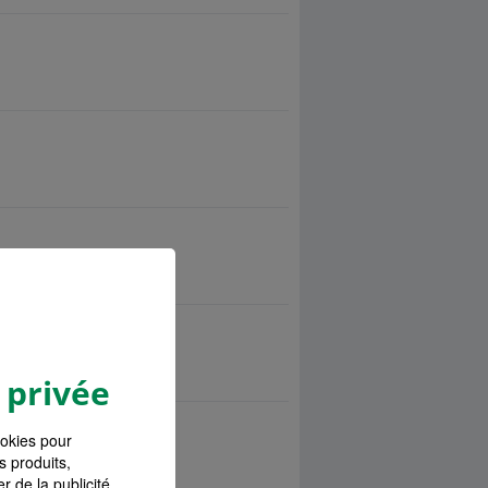
 privée
ookies pour
s produits,
r de la publicité