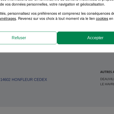
 de vos données personnelles, votre navigation et géolocalisation.
alités, personnalisez vos préférences et comprenez les conséquences d
tion
amétrages
. Revenez sur vos choix à tout moment via le lien
cookies
en 
Refuser
Accepter
AUTRES 
DEAUVIL
14602
HONFLEUR CEDEX
LE HAVR