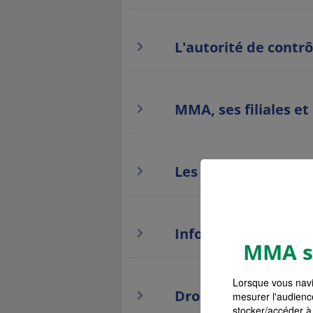
L'autorité de contrô
MMA, ses filiales et
Les liens hypertext
Information paiem
MMA s'
Lorsque vous navi
Droit de renonciati
mesurer l'audienc
stocker/accéder à 