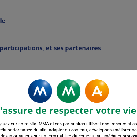
le
 participations, et ses partenaires
es
ent
assure de respecter votre vie
guez sur notre site, MMA et
ses partenaires
utilisent des traceurs et c
on
e/la performance du site, adapter du contenu, développer/améliorer no
des informations sur un terminal, lire du contenu multimédia et propose