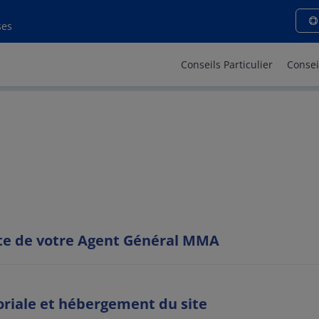
tions légales - MMA HONFL
ses
Conseils Particulier
Consei
site de votre Agent Général MMA
oriale et hébergement du site