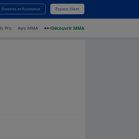
EUR
Sinistres et Assistance
Espace client
ls Pro
Avis MMA
Découvrir MMA