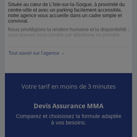
Située au cœur de L’Isle-sur-la-Sorgue, à proximité du
centre-ville et avec un parking facilement accessible,
notre agence vous accueille dans un cadre simple et
convivial.
Nous privilégions la relation humaine et la disponibilité :
vous pouvez nous joindre par téléphone ou prendre
rendez-vous pour échanger sereinement sur vos projets
et vos besoins.
Tout savoir sur l'agence
Notre ambition est de conjuguer modernité et proximité
pour vous accompagner durablement, avec
professionnalisme et confiance.
Votre tarif en moins de 3 minutes
Devis Assurance MMA
Comparez et choisissez la formule adaptée
à vos besoins.