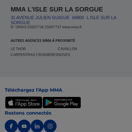
MMA L'ISLE SUR LA SORGUE
31 AVENUE JULIEN GUIGUE
84800
L ISLE SUR LA
SORGUE
N° ORIAS:25007736 25007737 www.orias.fr
AUTRES AGENCES MMA À PROXIMITÉ
LE THOR
CAVAILLON
CARPENTRAS CROISIERES
NOVES
Pied de page
Téléchargez l’App MMA
Restons connectés