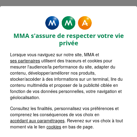
MMA Assurances L'ISLE SUR LA
SORGUE
MMA s'assure de respecter votre vie
Accueil
Assurance Provence-Alpes-Côte d'Azur
privée
Assurance Vaucluse (84)
Lorsque vous naviguez sur notre site, MMA et
ses partenaires
utilisent des traceurs et cookies pour
mesurer l'audience/la performance du site, adapter du
contenu, développer/améliorer nos produits,
stocker/accéder à des informations sur un terminal, lire du
contenu multimédia et proposer de la publicité ciblée en
fonction de vos données personnelles, votre navigation et
géolocalisation.
Consultez les finalités, personnalisez vos préférences et
comprenez les conséquences de vos choix en
accédant aux paramétrages
. Revenez sur vos choix à tout
moment via le lien
cookies
en bas de page.