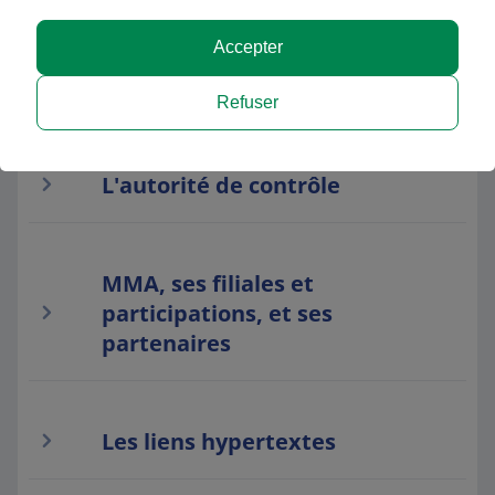
Accepter
Responsabilité éditoriale et
hébergement du site
Refuser
L'autorité de contrôle
MMA, ses filiales et
participations, et ses
partenaires
Les liens hypertextes