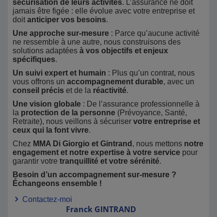
sécurisation de leurs activités
. L’assurance ne doit
personnalisé et d’une équipe engagée
, toujours à
jamais être figée : elle évolue avec votre entreprise et
votre écoute pour vous apporter
sécurité et sérénité
.
doit
anticiper vos besoins
.
Besoin de conseils ? Rendez-vous dans notre
Une approche sur-mesure
: Parce qu’aucune activité
agence de Bourg-d’Oisans !
ne ressemble à une autre, nous construisons des
solutions adaptées
à vos objectifs et enjeux
spécifiques
.
Un suivi expert et humain
: Plus qu’un contrat, nous
vous offrons un
accompagnement durable
, avec un
conseil précis
et de la
réactivité
.
Une vision globale
: De l’assurance professionnelle à
la
protection de la personne
(Prévoyance, Santé,
Retraite), nous veillons à sécuriser
votre entreprise et
ceux qui la font vivre
.
Chez
MMA Di Giorgio et Gintrand
, nous mettons
notre
engagement et notre expertise à votre service
pour
garantir votre
tranquillité et votre sérénité
.
Besoin d’un accompagnement sur-mesure ?
Échangeons ensemble !
Contactez-moi
Franck
GINTRAND