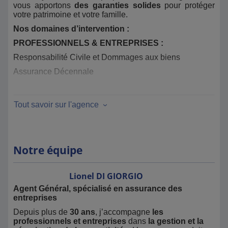
vous apportons
des garanties solides
pour protéger
votre patrimoine et votre famille.
Nos domaines d’intervention :
PROFESSIONNELS & ENTREPRISES :
Responsabilité Civile et Dommages aux biens
Assurance Décennale
Protection et prévoyance du dirigeant
Transmission d’entreprise
Tout savoir sur l'agence
Épargne, retraite et placements
PARTICULIERS :
Assurance Habitation
Notre équipe
Assurance Automobile et deux roues
Prévoyance et mutuelle
Lionel
DI GIORGIO
Retraite et épargne
Agent Général, spécialisé en assurance des
entreprises
Assurance de prêt
Depuis plus de
30 ans
, j’accompagne
les
Avec
MMA Di Giorgio et Gintrand
, vous bénéficiez
professionnels et entreprises
dans
la gestion et la
d’une expertise locale, d’un accompagnement