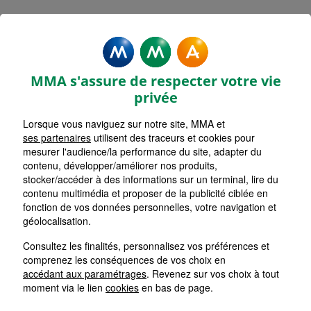
MMA Assurances LE BOURG
D'OISANS
MMA s'assure de respecter votre vie
Accueil
Assurance Auvergne-Rhône-Alpes
privée
Assurance Isère (38)
Lorsque vous naviguez sur notre site, MMA et
ses partenaires
utilisent des traceurs et cookies pour
mesurer l'audience/la performance du site, adapter du
contenu, développer/améliorer nos produits,
stocker/accéder à des informations sur un terminal, lire du
contenu multimédia et proposer de la publicité ciblée en
fonction de vos données personnelles, votre navigation et
géolocalisation.
Consultez les finalités, personnalisez vos préférences et
comprenez les conséquences de vos choix en
accédant aux paramétrages
. Revenez sur vos choix à tout
moment via le lien
cookies
en bas de page.