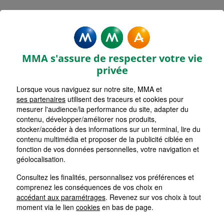
MMA Assurances LE GRAND
PRESSIGNY
MMA s'assure de respecter votre vie
Accueil
Assurance Centre-Val de Loire
privée
Assurance Indre-et-Loire (37)
Lorsque vous naviguez sur notre site, MMA et
ses partenaires
utilisent des traceurs et cookies pour
mesurer l'audience/la performance du site, adapter du
contenu, développer/améliorer nos produits,
stocker/accéder à des informations sur un terminal, lire du
contenu multimédia et proposer de la publicité ciblée en
fonction de vos données personnelles, votre navigation et
géolocalisation.
Consultez les finalités, personnalisez vos préférences et
comprenez les conséquences de vos choix en
accédant aux paramétrages
. Revenez sur vos choix à tout
moment via le lien
cookies
en bas de page.