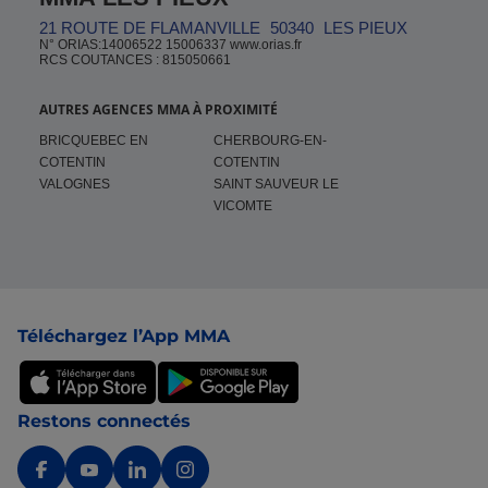
21 ROUTE DE FLAMANVILLE
50340
LES PIEUX
N° ORIAS:14006522 15006337 www.orias.fr
RCS COUTANCES : 815050661
AUTRES AGENCES MMA À PROXIMITÉ
BRICQUEBEC EN
CHERBOURG-EN-
COTENTIN
COTENTIN
VALOGNES
SAINT SAUVEUR LE
VICOMTE
Pied de page
Téléchargez l’App MMA
Restons connectés