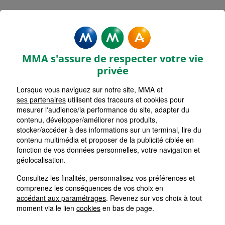
Mentions légales - MMA LES
PIEUX
MMA s'assure de respecter votre vie
privée
Lorsque vous naviguez sur notre site, MMA et
ses partenaires
utilisent des traceurs et cookies pour
Accueil
mesurer l'audience/la performance du site, adapter du
contenu, développer/améliorer nos produits,
Retour
stocker/accéder à des informations sur un terminal, lire du
contenu multimédia et proposer de la publicité ciblée en
Mentions Légales
fonction de vos données personnelles, votre navigation et
géolocalisation.
Consultez les finalités, personnalisez vos préférences et
comprenez les conséquences de vos choix en
Les cookies sur le site de votre
accédant aux paramétrages
. Revenez sur vos choix à tout
Agent Général MMA
moment via le lien
cookies
en bas de page.