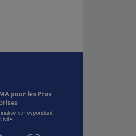
MA pour les Pros
prises
onnalisé correspondant
tivité.