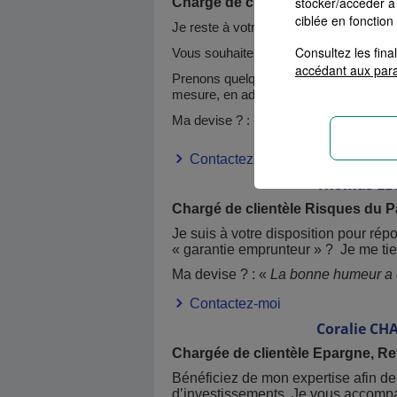
stocker/accéder à 
Chargé de clientèle Risques du Pa
ciblée en fonction
Je reste à votre entière disposition po
Consultez les fin
Vous souhaitez savoir si vos contrats 
accédant aux par
Prenons quelques minutes pour réaliser 
mesure, en adéquation avec votre situa
Ma devise ? : «
Chaque défi mérite le
Contactez-moi
Thomas
LE
Chargé de clientèle Risques du Pa
Je suis à votre disposition pour rép
« garantie emprunteur » ? Je me tie
Ma devise ? : «
La bonne humeur a q
Contactez-moi
Coralie
CHA
Chargée de clientèle Epargne, Retr
Bénéficiez de mon expertise afin de
d’investissements. Je vous accompag