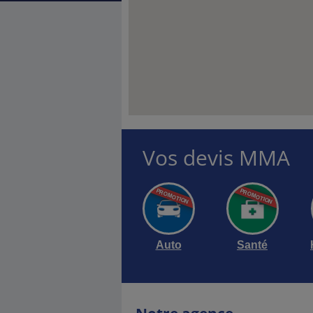
Vos devis MMA
RISE FAIT
RVIR
entreprises.
 MMA labéllisés
Auto
Santé
Découvrir …