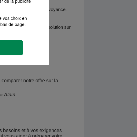
r de la publicité
, automobile, santé ou prévoyance.
e vos choix en
bas de page.
ce et vous proposer une solution sur
comparer notre offre sur la
»
Alain.
s besoins et à vos exigences
t vous aider à préparer votre