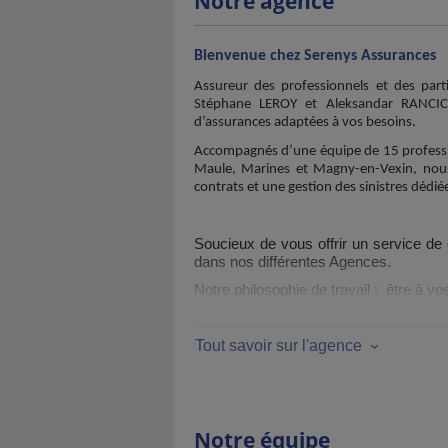
Notre agence
Bienvenue chez Serenys Assurances
A
ssureur des professionnels et des parti
Stéphane LEROY et Aleksandar RANCIC,
d’assurances adaptées à vos besoins.
Accompagnés d’une équipe de 15 profession
Maule, Marines et Magny-en-Vexin, nous
contrats et une gestion des sinistres dédié
Soucieux de vous offrir un service de 
dans nos différentes Agences.
Notre philosophie de travail : être à vo
A méditer
:
«
Les hommes ne sont rich
Tout savoir sur l'agence
Elbert Hubbard,écrivain, artiste, philosophe am
Le Lundi est réservé aux profess
Notre équipe