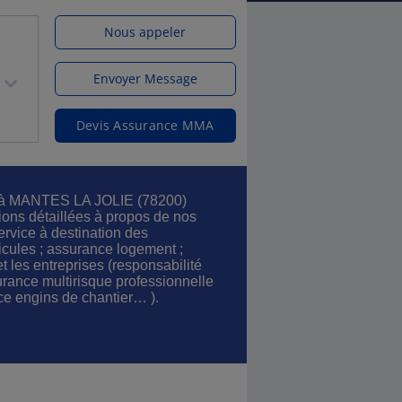
Nous appeler
Envoyer Message
Devis Assurance MMA
 à MANTES LA JOLIE (78200)
ions détaillées à propos de nos
ervice à destination des
icules ; assurance logement ;
 les entreprises (responsabilité
surance multirisque professionnelle
ce engins de chantier… ).