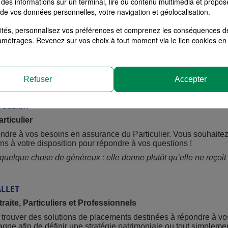
des informations sur un terminal, lire du contenu multimédia et propose
rticulier
 de vos données personnelles, votre navigation et géolocalisation.
ur répondre à toutes vos questions en matière d'assurance habitation
alités, personnalisez vos préférences et comprenez les conséquences d
actuels sont toujours adaptés à vos besoins ?
amétrages
. Revenez sur vos choix à tout moment via le lien
cookies
en 
un bilan complet. Mon objectif : vous conseiller en toute transparen
tion.
 meilleur de nous-mêmes
»
Refuser
Accepter
TELLIER
rticulier
ondre à vos besoins en assurance du Particulier. Vous souhaitez 
ns à votre disposition pour répondre à vos questions !
uelque chose de généreux : elle donne plutôt qu’elle ne reçoit
LLET
aite, Particuliers et Professionnels
 trouver des solutions de placements destinées à répondre à vo
ne afin de définir une stratégie patrimoniale ou tout simplemen