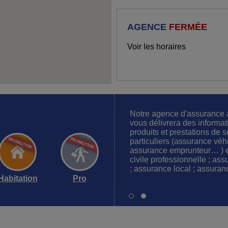
AGENCE
FERMÉE
Voir les horaires
Notre agence d'assurance
vous délivrera des informat
produits et prestations de s
particuliers (assurance véh
assurance emprunteur… ) et
civile professionnelle ; as
; assurance local ; assuran
Habitation
Pro