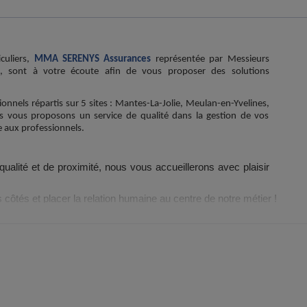
culiers,
MMA SERENYS Assurances
représentée par Messieurs
 sont à votre écoute afin de vous proposer des solutions
nels répartis sur 5 sites : Mantes-La-Jolie, Meulan-en-Yvelines,
 vous proposons un service de qualité dans la gestion de vos
e aux professionnels.
qualité et de proximité, nous vous accueillerons avec plaisir
s côtés et placer la relation humaine au centre de notre métier !
es que lorsqu’ils donnent. Celui qui rend de grands services 
éricain.
ionnels, pensez à nous contacter pour prendre rendez-vous