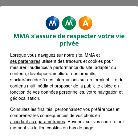
MMA Assurances MARSEILLE
CHATEAU GOMBERT
MMA s'assure de respecter votre vie
Accueil
Assurance Provence-Alpes-Côte d'Azur
privée
Assurance Bouches-du-Rhône (13)
Lorsque vous naviguez sur notre site, MMA et
ses partenaires
utilisent des traceurs et cookies pour
mesurer l'audience/la performance du site, adapter du
contenu, développer/améliorer nos produits,
stocker/accéder à des informations sur un terminal, lire du
contenu multimédia et proposer de la publicité ciblée en
fonction de vos données personnelles, votre navigation et
géolocalisation.
Consultez les finalités, personnalisez vos préférences et
comprenez les conséquences de vos choix en
accédant aux paramétrages
. Revenez sur vos choix à tout
moment via le lien
cookies
en bas de page.