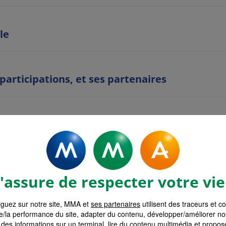
le
 participations, et ses partenaires
es
ent
assure de respecter votre vie
guez sur notre site, MMA et
ses partenaires
utilisent des traceurs et c
on
e/la performance du site, adapter du contenu, développer/améliorer no
des informations sur un terminal, lire du contenu multimédia et propose