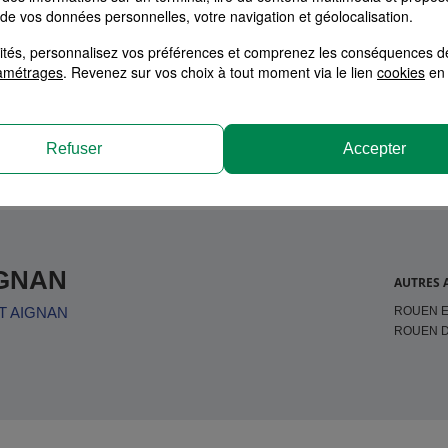
 de vos données personnelles, votre navigation et géolocalisation.
alités, personnalisez vos préférences et comprenez les conséquences d
tion
amétrages
. Revenez sur vos choix à tout moment via le lien
cookies
en 
Refuser
Accepter
IGNAN
AUTRES 
ROUEN E
T AIGNAN
ROUEN 