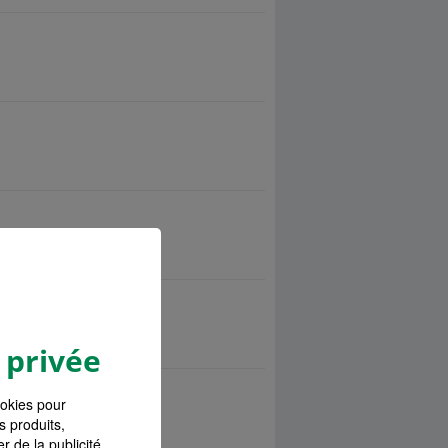
 privée
ookies pour
s produits,
r de la publicité