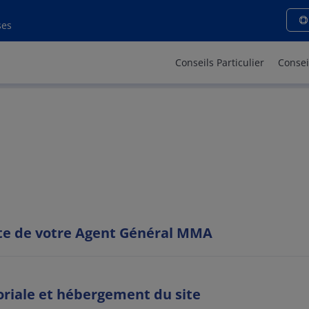
s légales - MMA MONT SAIN
ses
Conseils Particulier
Consei
site de votre Agent Général MMA
oriale et hébergement du site