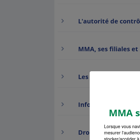
L'autorité de contrô
MMA, ses filiales et
Les liens hypertext
Information paiem
MMA s'
Lorsque vous navi
Droit de renonciati
mesurer l'audienc
stocker/accéder à 