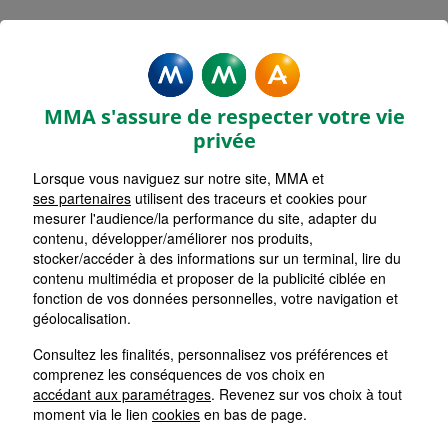
MMA Assurances
MONTAUROUX
MMA s'assure de respecter votre vie
Accueil
Assurance Provence-Alpes-Côte d'Azur
privée
Assurance Var (83)
Lorsque vous naviguez sur notre site, MMA et
ses partenaires
utilisent des traceurs et cookies pour
mesurer l'audience/la performance du site, adapter du
contenu, développer/améliorer nos produits,
stocker/accéder à des informations sur un terminal, lire du
contenu multimédia et proposer de la publicité ciblée en
fonction de vos données personnelles, votre navigation et
géolocalisation.
Consultez les finalités, personnalisez vos préférences et
comprenez les conséquences de vos choix en
accédant aux paramétrages
. Revenez sur vos choix à tout
moment via le lien
cookies
en bas de page.