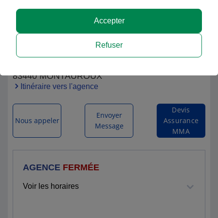
Accepter
Jean-Philippe LITRE
Refuser
14 CHEMIN FONTAINE D ARAGON
83440 MONTAUROUX
Itinéraire vers l'agence
Devis
Envoyer
Nous appeler
Assurance
Message
MMA
AGENCE
FERMÉE
Voir les horaires