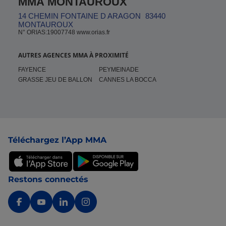
MMA MONTAUROUX
14 CHEMIN FONTAINE D ARAGON
83440
MONTAUROUX
N° ORIAS:19007748 www.orias.fr
AUTRES AGENCES MMA À PROXIMITÉ
FAYENCE
PEYMEINADE
GRASSE JEU DE BALLON
CANNES LA BOCCA
Pied de page
Téléchargez l’App MMA
Restons connectés