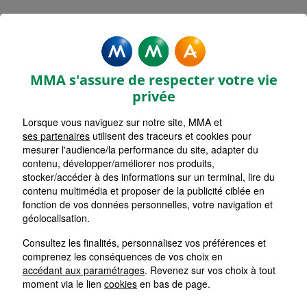
Mentions légales - MMA
MONTAUROUX
MMA s'assure de respecter votre vie
privée
Lorsque vous naviguez sur notre site, MMA et
ses partenaires
utilisent des traceurs et cookies pour
Accueil
mesurer l'audience/la performance du site, adapter du
contenu, développer/améliorer nos produits,
Retour
stocker/accéder à des informations sur un terminal, lire du
contenu multimédia et proposer de la publicité ciblée en
Mentions Légales
fonction de vos données personnelles, votre navigation et
géolocalisation.
Consultez les finalités, personnalisez vos préférences et
comprenez les conséquences de vos choix en
Les cookies sur le site de votre
accédant aux paramétrages
. Revenez sur vos choix à tout
Agent Général MMA
moment via le lien
cookies
en bas de page.