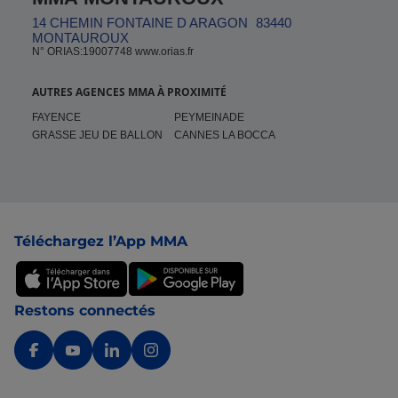
14 CHEMIN FONTAINE D ARAGON
83440
MONTAUROUX
N° ORIAS:19007748 www.orias.fr
AUTRES AGENCES MMA À PROXIMITÉ
FAYENCE
PEYMEINADE
GRASSE JEU DE BALLON
CANNES LA BOCCA
Pied de page
Téléchargez l’App MMA
Restons connectés