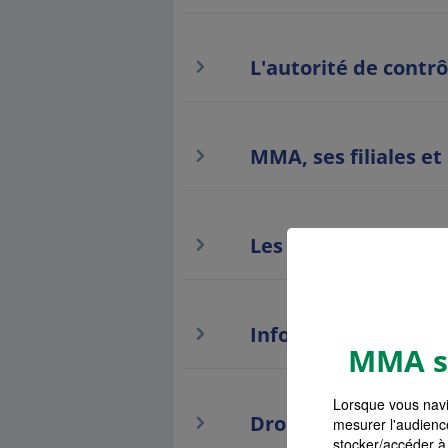
L'autorité de contrô
MMA, ses filiales et
Les liens hypertext
Information paiem
MMA s'
Lorsque vous navi
Droit de renonciati
mesurer l'audienc
stocker/accéder à 