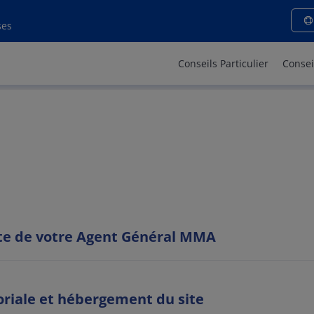
ions légales - MMA MONTF
ses
Conseils Particulier
Consei
site de votre Agent Général MMA
oriale et hébergement du site