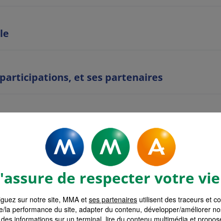
le
 participations, et ses partenaires
es
ent
assure de respecter votre vie
guez sur notre site, MMA et
ses partenaires
utilisent des traceurs et c
on
e/la performance du site, adapter du contenu, développer/améliorer no
des informations sur un terminal, lire du contenu multimédia et propose