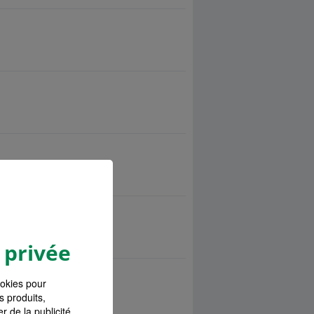
 privée
ookies pour
s produits,
r de la publicité