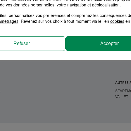
 de vos données personnelles, votre navigation et géolocalisation.
alités, personnalisez vos préférences et comprenez les conséquences d
tion
amétrages
. Revenez sur vos choix à tout moment via le lien
cookies
en 
Refuser
Accepter
AUTRES 
SEVREM
E
VALLET