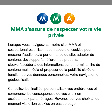
MMA Assurances
MONTRICHARD VAL DE CHER
MMA s'assure de respecter votre vie
Accueil
Assurance Centre-Val de Loire
privée
Assurance Loir-et-Cher (41)
Lorsque vous naviguez sur notre site, MMA et
ses partenaires
utilisent des traceurs et cookies pour
mesurer l'audience/la performance du site, adapter du
contenu, développer/améliorer nos produits,
stocker/accéder à des informations sur un terminal, lire du
contenu multimédia et proposer de la publicité ciblée en
fonction de vos données personnelles, votre navigation et
géolocalisation.
Consultez les finalités, personnalisez vos préférences et
comprenez les conséquences de vos choix en
accédant aux paramétrages
. Revenez sur vos choix à tout
moment via le lien
cookies
en bas de page.