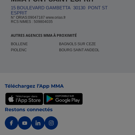
15 BOULEVARD GAMBETTA
30130
PONT ST
ESPRIT
N° ORIAS:09047187 www.orias.fr
RCS NIMES : 509804035
AUTRES AGENCES MMA À PROXIMITÉ
BOLLENE
BAGNOLS SUR CEZE
PIOLENC
BOURG SAINT ANDEOL
Pied de page
Téléchargez l’App MMA
Restons connectés