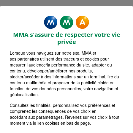
Mentions légales - MMA
PONT SAINT ESPRIT
MMA s'assure de respecter votre vie
privée
Lorsque vous naviguez sur notre site, MMA et
ses partenaires
utilisent des traceurs et cookies pour
Accueil
mesurer l'audience/la performance du site, adapter du
contenu, développer/améliorer nos produits,
Retour
stocker/accéder à des informations sur un terminal, lire du
contenu multimédia et proposer de la publicité ciblée en
Mentions Légales
fonction de vos données personnelles, votre navigation et
géolocalisation.
Consultez les finalités, personnalisez vos préférences et
comprenez les conséquences de vos choix en
Les cookies sur le site de votre
accédant aux paramétrages
. Revenez sur vos choix à tout
Agent Général MMA
moment via le lien
cookies
en bas de page.