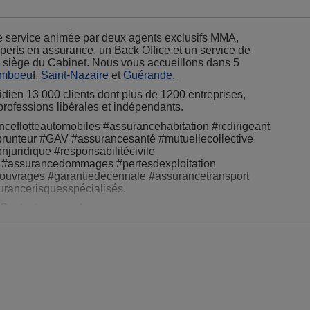
e service animée par deux agents exclusifs MMA,
erts en assurance, un Back Office et un service de
n, siège du Cabinet. Nous vous accueillons dans 5
imboeu
f,
Saint-Nazaire
et
Guérande.
dien 13 000 clients dont plus de 1200 entreprises,
rofessions libérales et indépendants.
ceflotteautomobiles #assurancehabitation #rcdirigeant
runteur #GAV #assurancesanté #mutuellecollective
njuridique #responsabilitécivile
x #assurancedommages #pertesdexploitation
uvrages #garantiedecennale #assurancetransport
rancerisquesspécialisés.
 Contactez-nous !