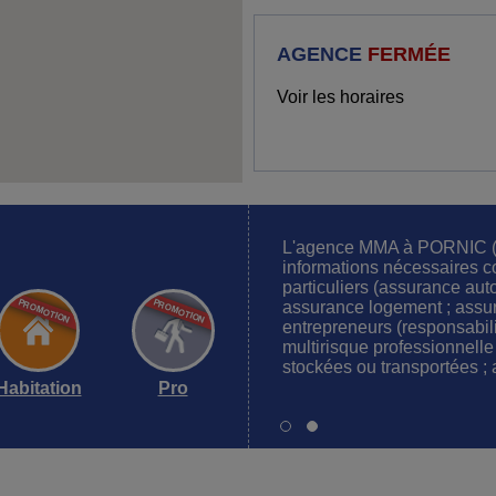
AGENCE
FERMÉE
Voir les horaires
L'agence MMA à PORNIC (4
informations nécessaires co
particuliers (assurance auto
assurance logement ; assur
entrepreneurs (responsabilit
multirisque professionnell
stockées ou transportées ;
Habitation
Pro