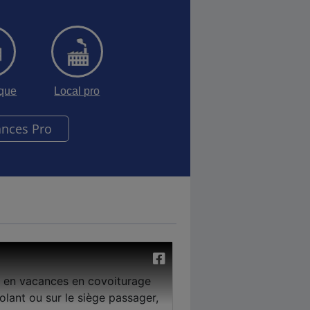
sque
Local pro
ances Pro