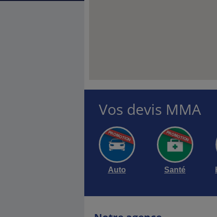
Vos devis MMA
eprise, spécialiste
e !
Auto
Santé