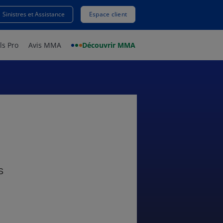
Sinistres et Assistance
Espace client
ls Pro
Avis MMA
Découvrir MMA
S