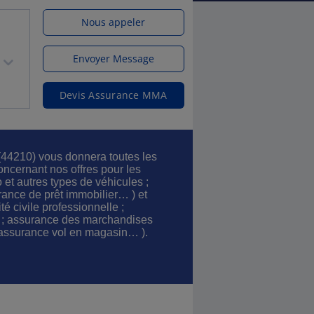
Nous appeler
Envoyer Message
Devis Assurance MMA
4210) vous donnera toutes les
ncernant nos offres pour les
 et autres types de véhicules ;
ance de prêt immobilier… ) et
é civile professionnelle ;
e ; assurance des marchandises
 assurance vol en magasin… ).