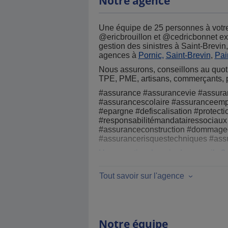
Notre agence
Une équipe de 25 personnes à votr
@ericbrouillon et @cedricbonnet exp
gestion des sinistres à Saint-Brevi
agences à
Pornic,
Saint-Brevin
,
Pa
Nous assurons, conseillons au quoti
TPE, PME, artisans, commerçants, p
#assurance #assurancevie #assuran
#assurancescolaire #assuranceemp
#epargne #defiscalisation #protectio
#responsabilitémandatairessociau
#assuranceconstruction #dommageo
#assurancerisquestechniques #assu
Une question, besoin de conseils ?
Tout savoir sur l'agence
Notre équipe