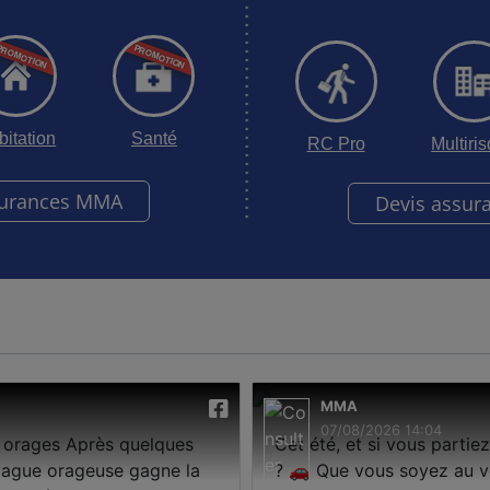
bitation
Santé
RC Pro
Multiri
surances MMA
Devis assur