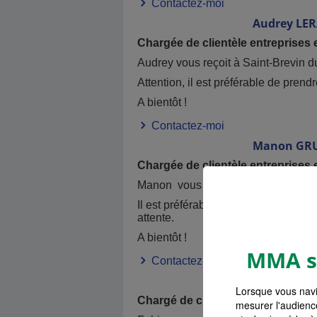
Contactez-moi
Audrey
LER
Chargée de clientèle entreprises 
Audrey vous reçoit à Saint-Brevin d
Attention, il est préférable de prend
A bientôt !
Contactez-moi
Manon
GR
Chargée de clientèle entreprises 
Manon vous reçoit à Saint-Brevin o
Il est préférable de prendre rendez-v
attente.
A bientôt !
MMA s'
Contactez-moi
Fabien
LES
Lorsque vous navi
Chargé de clientèle particuliers
mesurer l'audienc