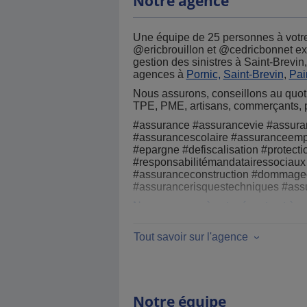
Notre agence
Une équipe de 25 personnes à votr
@ericbrouillon et @cedricbonnet exp
gestion des sinistres à Saint-Brevi
agences à
Pornic,
Saint-Brevin
,
Pa
Nous assurons, conseillons au quoti
TPE, PME, artisans, commerçants, p
#assurance #assurancevie #assuran
#assurancescolaire #assuranceemp
#epargne #defiscalisation #protectio
#responsabilitémandatairessociau
#assuranceconstruction #dommageo
#assurancerisquestechniques #assu
Nous sommes à votre écoute et à vot
Tout savoir sur l'agence
Notre équipe