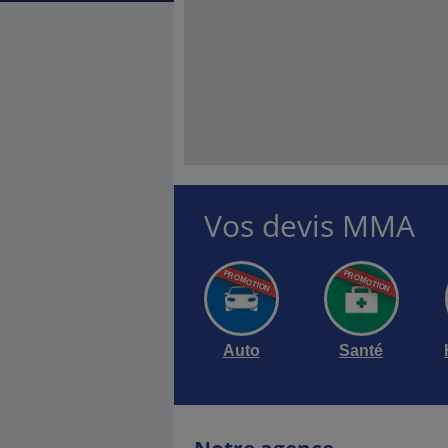
Vos devis MMA
reprise, Back Office,
in le siège du
Auto
Santé