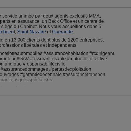
e service animée par deux agents exclusifs MMA,
erts en assurance, un Back Office et un centre de
n, siège du Cabinet. Nous vous accueillons dans 5
imboeu
f,
Saint-Nazaire
et
Guérande.
dien 13 000 clients dont plus de 1200 entreprises,
rofessions libérales et indépendants.
ceflotteautomobiles #assurancehabitation #rcdirigeant
runteur #GAV #assurancesanté #mutuellecollective
njuridique #responsabilitécivile
x #assurancedommages #pertesdexploitation
uvrages #garantiedecennale #assurancetransport
rancerisquesspécialisés.
re service !