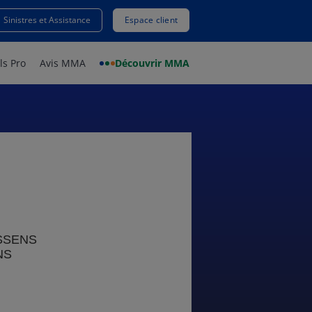
Sinistres et Assistance
Espace client
ls Pro
Avis MMA
Découvrir MMA
SSENS
NS