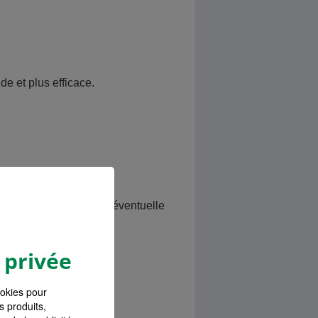
de et plus efficace.
0 à 18:00.
fficace et d'éviter une éventuelle
 privée
ookies pour
s produits,