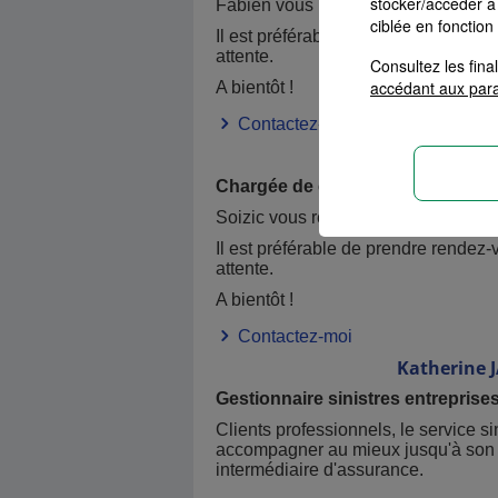
stocker/accéder à 
Fabien
vous reçoit à Saint-Brevin
du
ciblée en fonction
Il est préférable de prendre Rendez-v
attente.
Consultez les fin
accédant aux par
A bientôt !
Contactez-moi
Soizic
BUSN
Chargée de clientèle particuliers
Soizic vous reçoit à Saint-Brevin du
Il est préférable de prendre rendez-v
attente.
A bientôt !
Contactez-moi
Katherine
Gestionnaire sinistres entreprise
Clients professionnels, le service s
accompagner au mieux jusqu'à son rè
intermédiaire d'assurance.