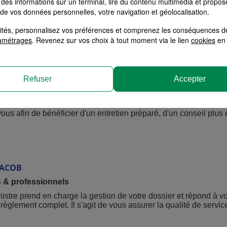
des informations sur un terminal, lire du contenu multimédia et propose
 lundi au vendredi de 9:00 à 12:00 et de 14:00 à 18:00.
 de vos données personnelles, votre navigation et géolocalisation.
ous afin de bénéficier d'un entretien préparé, d'un conseil plus 
alités, personnalisez vos préférences et comprenez les conséquences d
amétrages
. Revenez sur vos choix à tout moment via le lien
cookies
en 
EL
Refuser
Accepter
 lundi au vendredi de 9:00 à 12:00 et de 14:00 à 18:00.
ous afin de bénéficier d'un entretien préparé, d'un conseil plus e
JACOB
s & professionnels
inistre prend en charge la gestion de votre dossier et répond à v
glement complet. Il s'agit de vous assurer la qualité de servic