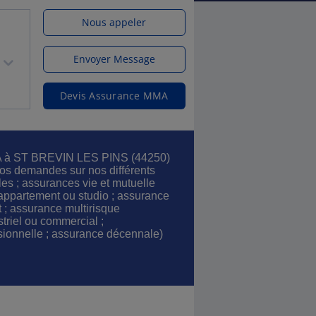
Nous appeler
Envoyer Message
Devis Assurance MMA
A à ST BREVIN LES PINS (44250)
os demandes sur nos différents
es ; assurances vie et mutuelle
appartement ou studio ; assurance
t ; assurance multirisque
striel ou commercial ;
ssionnelle ; assurance décennale)