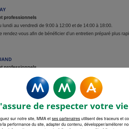
AY
et professionnels
u lundi au vendredi de 9:00 à 12:00 et de 14:00 à 18:00.
re rendez-vous afin de bénéficier d'un entretien préparé plus rapi
UAND
et professionnels
u à Paimboeuf du lundi au vendredi de 9:00 à 12:00 et de 14:0
ous afin de bénéficier d'un entretien préparé, d'un conseil plus e
assure de respecter votre vie
AGE
guez sur notre site, MMA et
ses partenaires
utilisent des traceurs et c
e/la performance du site, adapter du contenu, développer/améliorer no