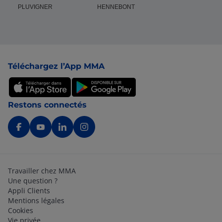
PLUVIGNER
HENNEBONT
Pied de page
Téléchargez l’App MMA
Restons connectés
Travailler chez MMA
Une question ?
Appli Clients
Mentions légales
Cookies
Vie privée