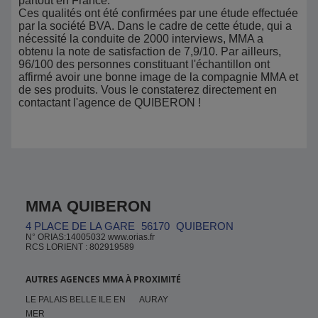
partout en France.
Ces qualités ont été confirmées par une étude effectuée
par la société BVA. Dans le cadre de cette étude, qui a
nécessité la conduite de 2000 interviews, MMA a
obtenu la note de satisfaction de 7,9/10. Par ailleurs,
96/100 des personnes constituant l'échantillon ont
affirmé avoir une bonne image de la compagnie MMA et
de ses produits. Vous le constaterez directement en
contactant l'agence de QUIBERON !
MMA QUIBERON
4 PLACE DE LA GARE
56170
QUIBERON
N° ORIAS:14005032 www.orias.fr
RCS LORIENT : 802919589
AUTRES AGENCES MMA À PROXIMITÉ
LE PALAIS BELLE ILE EN
AURAY
MER