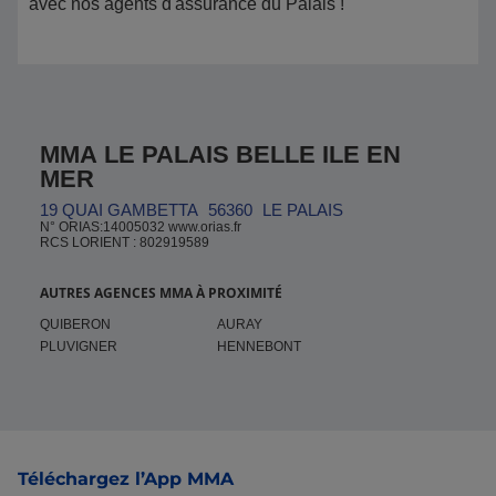
avec nos agents d'assurance du Palais !
MMA LE PALAIS BELLE ILE EN
MER
19 QUAI GAMBETTA
56360
LE PALAIS
N° ORIAS:14005032 www.orias.fr
RCS LORIENT : 802919589
AUTRES AGENCES MMA À PROXIMITÉ
QUIBERON
AURAY
PLUVIGNER
HENNEBONT
Pied de page
Téléchargez l’App MMA