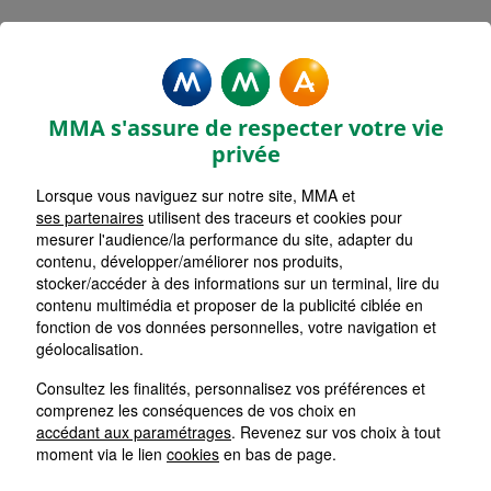
MMA Assurances LE PALAIS
BELLE ILE EN MER
MMA s'assure de respecter votre vie
Accueil
Assurance Bretagne
Assurance Morbihan (56)
privée
Lorsque vous naviguez sur notre site, MMA et
ses partenaires
utilisent des traceurs et cookies pour
mesurer l'audience/la performance du site, adapter du
contenu, développer/améliorer nos produits,
stocker/accéder à des informations sur un terminal, lire du
contenu multimédia et proposer de la publicité ciblée en
fonction de vos données personnelles, votre navigation et
géolocalisation.
Consultez les finalités, personnalisez vos préférences et
comprenez les conséquences de vos choix en
accédant aux paramétrages
. Revenez sur vos choix à tout
moment via le lien
cookies
en bas de page.