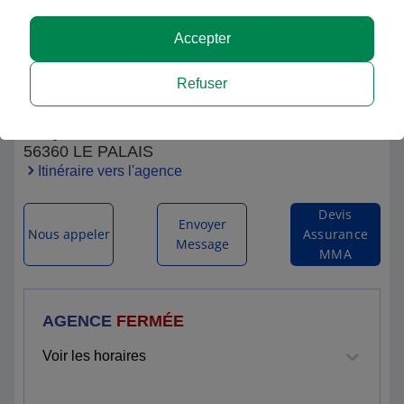
Accepter
MMA CAPEA LE PALAIS BELLE ILE EN
Refuser
MER
19 QUAI GAMBETTA
56360 LE PALAIS
Itinéraire vers l'agence
Devis
Envoyer
Nous appeler
Assurance
Message
MMA
AGENCE
FERMÉE
Voir les horaires