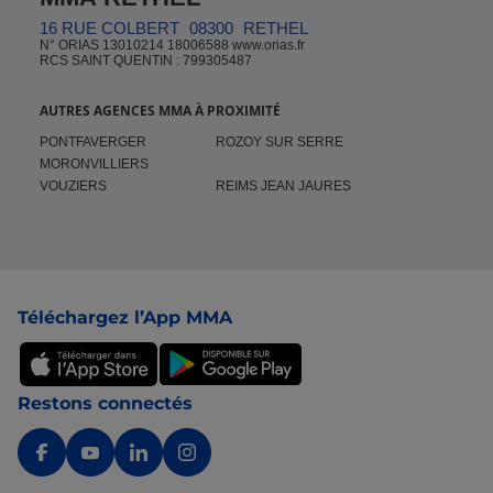
16 RUE COLBERT
08300
RETHEL
N° ORIAS 13010214 18006588 www.orias.fr
RCS SAINT QUENTIN : 799305487
AUTRES AGENCES MMA À PROXIMITÉ
PONTFAVERGER
ROZOY SUR SERRE
MORONVILLIERS
VOUZIERS
REIMS JEAN JAURES
Pied de page
Téléchargez l’App MMA
Restons connectés