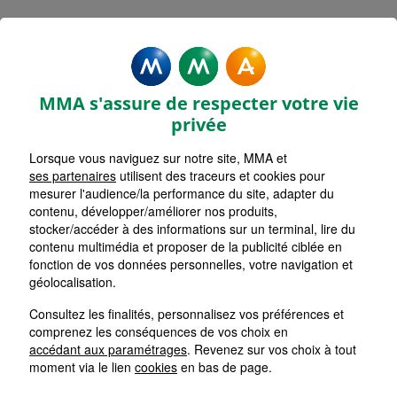
Mentions légales - MMA
RETHEL
MMA s'assure de respecter votre vie
privée
Lorsque vous naviguez sur notre site, MMA et
ses partenaires
utilisent des traceurs et cookies pour
Accueil
mesurer l'audience/la performance du site, adapter du
contenu, développer/améliorer nos produits,
Retour
stocker/accéder à des informations sur un terminal, lire du
contenu multimédia et proposer de la publicité ciblée en
Mentions Légales
fonction de vos données personnelles, votre navigation et
géolocalisation.
Consultez les finalités, personnalisez vos préférences et
comprenez les conséquences de vos choix en
Les cookies sur le site de votre
accédant aux paramétrages
. Revenez sur vos choix à tout
Agent Général MMA
moment via le lien
cookies
en bas de page.