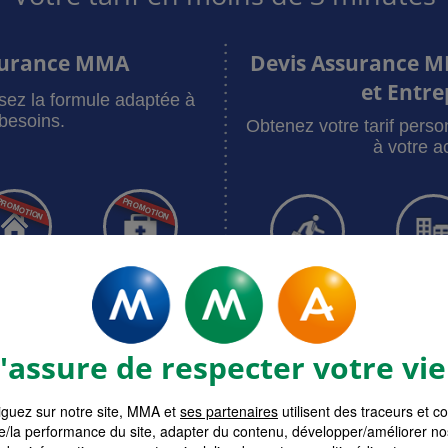
surance MMA
Devis Assurance M
et Entre
sez la formule adaptée à
besoins.
Obtenez votre tarif pers
à votre ac
bitation
Santé
RC Pro
Multiri
surances MMA
Devis assur
assure de respecter votre vie
guez sur notre site, MMA et
ses partenaires
utilisent des traceurs et c
e/la performance du site, adapter du contenu, développer/améliorer no