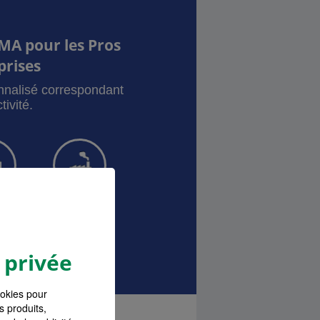
MA pour les Pros
prises
onnalisé correspondant
tivité.
sque
Local pro
ances Pro
 privée
ookies pour
s produits,