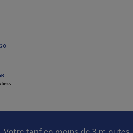
AGO
AK
liers
Votre tarif en moins de 3 minutes