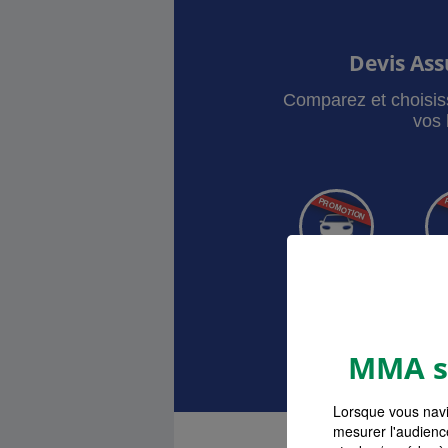
Devis As
Comparez et choisis
vos 
Auto
Ha
Devis as
MMA s'
Lorsque vous navi
mesurer l'audienc