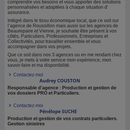
Habitation: habitationsolutions@groupe-mma.fr
comprendre vos besoins et vous apporter des solutions
personnalisées et adaptées à chaque situation d’
Service Santé:
09 69 39 60 65
assurance.
Intégré dans le tissu économique local, que ce soit sur
l’agence de Roussillon mais aussi sur les agences de
Beaurepaire et Vienne, je souhaite être présent à vos
côtés, Particuliers, Professionnels, Entreprises et
Collectivités, pour travailler ensemble et vous
accompagner dans vos projets.
Que ce soit dans nos 3 agences ou en me rendant chez
vous, je mets à votre service mon expérience, mon
savoir-faire et ma disponibilité.
Contactez-moi
Audrey
COUSTON
Responsable d'agence : Production et gestion de
vos dossiers PRO et Particuliers.
Contactez-moi
Pénélope
SUCHE
Production et gestion de vos contrats particuliers.
Gestion sinistres