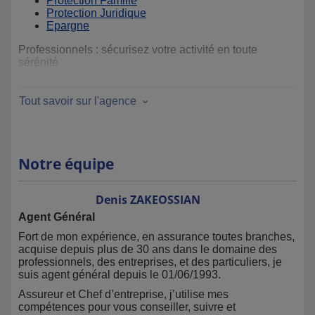
Protection Famille
Protection Juridique
Epargne
Professionnels : sécurisez votre activité en toute
sérénité
Vous et votre Famille
Vos salariés
Tout savoir sur l'agence
Votre Activité
Véhicules et Flottes
Vos marchandises
Une assurance adaptée à votre métier
Notre équipe
Besoin d'assistance contactez le
01 40 25 59 59
Denis
ZAKEOSSIAN
Agent Général
Vous souhaitez déclarer un
Sinistre
? Appelez le
09 809
Fort de mon expérience, en assurance toutes branches,
809 11
acquise depuis plus de 30 ans dans le domaine des
professionnels, des entreprises, et des particuliers, je
Mail déclaration de sinistre pour envoi de constat aprés
suis agent général depuis le 01/06/1993.
appel:
Assureur et Chef d’entreprise, j’utilise mes
Auto: autosolutions@groupe-mma.fr
compétences pour vous conseiller, suivre et