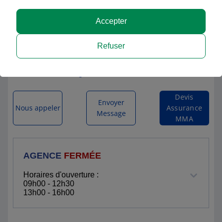
Accepter
MMA ROUSSILLON
Refuser
11 ROUTE DE VALENCE
38150 ROUSSILLON
Itinéraire vers l'agence
Devis
Envoyer
Nous appeler
Assurance
Message
MMA
AGENCE
FERMÉE
Horaires d'ouverture :
09h00 - 12h30
13h00 - 16h00