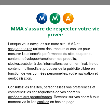
MMA Assurances SAINT
GEORGES DE MONS
MMA s'assure de respecter votre vie
Accueil
Assurance Auvergne-Rhône-Alpes
privée
Assurance Puy-de-Dôme (63)
Lorsque vous naviguez sur notre site, MMA et
ses partenaires
utilisent des traceurs et cookies pour
mesurer l'audience/la performance du site, adapter du
contenu, développer/améliorer nos produits,
stocker/accéder à des informations sur un terminal, lire du
contenu multimédia et proposer de la publicité ciblée en
fonction de vos données personnelles, votre navigation et
géolocalisation.
Consultez les finalités, personnalisez vos préférences et
comprenez les conséquences de vos choix en
accédant aux paramétrages
. Revenez sur vos choix à tout
moment via le lien
cookies
en bas de page.