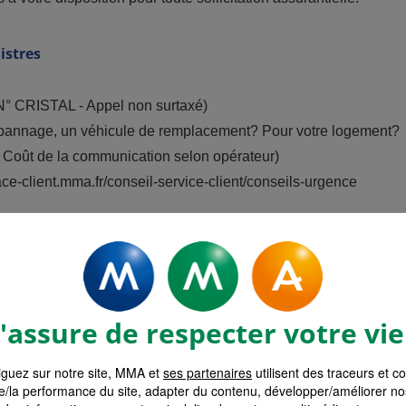
istres
7.N° CRISTAL - Appel non surtaxé)
annage, un véhicule de remplacement? Pour votre logement?
7. Coût de la communication selon opérateur)
ce-client.mma.fr/conseil-service-client/conseils-urgence
Votre tarif en moins de 3 minutes
assure de respecter votre vie
guez sur notre site, MMA et
ses partenaires
utilisent des traceurs et c
surance MMA
Devis Assurance M
e/la performance du site, adapter du contenu, développer/améliorer no