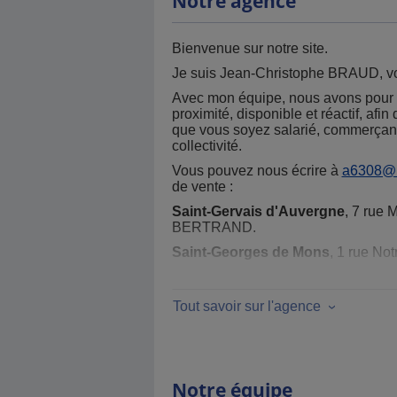
Notre agence
Bienvenue sur notre site.
Je suis Jean-Christophe BRAUD, v
Avec mon équipe, nous avons pour amb
proximité, disponible et réactif, af
que vous soyez salarié, commerçant, 
collectivité.
Vous pouvez nous écrire à
a6308@
de vente :
Saint-Gervais d'Auvergne
, 7 rue 
BERTRAND.
Saint-Georges de Mons
, 1 rue N
Pontgibaud
, 12 rue du Commerce
Chamalières
, 80B avenue Joseph
Tout savoir sur l'agence
Notre équipe