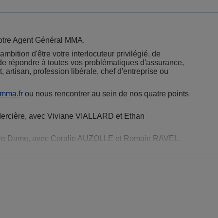
otre Agent Général MMA.
ition d'être votre interlocuteur privilégié, de
in de répondre à toutes vos problématiques d'assurance,
artisan, profession libérale, chef d'entreprise ou
mma.fr
ou nous rencontrer au sein de nos quatre points
Mercière, avec Viviane VIALLARD et Ethan
otre Dame, avec Coralie AUZOLLE et Romain RAVEL.
, avec Caroline GAPANOWICZ et Cassandre SIOLY.
 Claussat, avec Cassandre SIOLY et Yohann BOUCHERET.