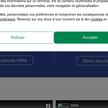
et Entre
des informations sur un terminal, lire du contenu multimédia et propose
sez la formule adaptée à
 de vos données personnelles, votre navigation et géolocalisation.
besoins.
Obtenez votre tarif pers
à votre ac
alités, personnalisez vos préférences et comprenez les conséquences d
amétrages
. Revenez sur vos choix à tout moment via le lien
cookies
en 
Refuser
Accepter
bitation
Santé
RC Pro
Multiri
surances MMA
Devis assur