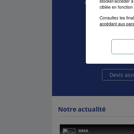
stocker/accéder à 
Comparez et choisis
ciblée en fonction
vos 
Consultez les fin
accédant aux par
Auto
Ha
Devis as
Notre actualité