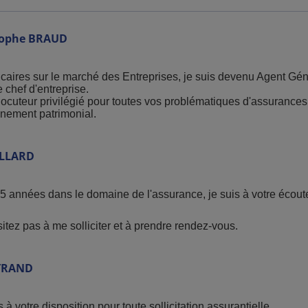
tophe
BRAUD
aires sur le marché des Entreprises, je suis devenu Agent Gé
e chef d'entreprise.
erlocuteur privilégié pour toutes vos problématiques d'assuranc
nnement patrimonial.
ALLARD
5 années dans le domaine de l'assurance, je suis à votre écoute
sitez pas à me solliciter et à prendre rendez-vous.
TRAND
 à votre disposition pour toute sollicitation assurantielle.