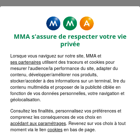
MMA Assurances SAINT JEAN
D'ANGELY
MMA s'assure de respecter votre vie
Accueil
Assurance Nouvelle-Aquitaine
privée
Assurance Charente-Maritime (17)
Lorsque vous naviguez sur notre site, MMA et
ses partenaires
utilisent des traceurs et cookies pour
mesurer l'audience/la performance du site, adapter du
contenu, développer/améliorer nos produits,
stocker/accéder à des informations sur un terminal, lire du
contenu multimédia et proposer de la publicité ciblée en
fonction de vos données personnelles, votre navigation et
géolocalisation.
Consultez les finalités, personnalisez vos préférences et
comprenez les conséquences de vos choix en
accédant aux paramétrages
. Revenez sur vos choix à tout
moment via le lien
cookies
en bas de page.