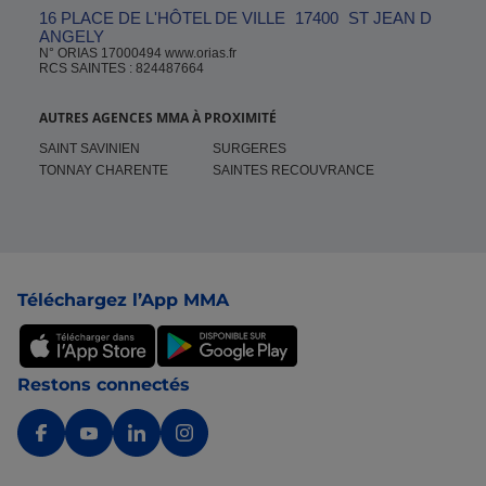
16 PLACE DE L'HÔTEL DE VILLE
17400
ST JEAN D
ANGELY
N° ORIAS 17000494 www.orias.fr
RCS SAINTES : 824487664
AUTRES AGENCES MMA À PROXIMITÉ
SAINT SAVINIEN
SURGERES
TONNAY CHARENTE
SAINTES RECOUVRANCE
Pied de page
Téléchargez l’App MMA
Restons connectés