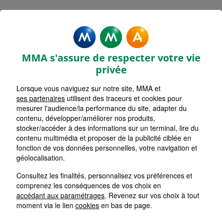
MMA Assurances SAINT
MARTIN DE CRAU
MMA s'assure de respecter votre vie
Accueil
Assurance Provence-Alpes-Côte d'Azur
privée
Assurance Bouches-du-Rhône (13)
Lorsque vous naviguez sur notre site, MMA et
ses partenaires
utilisent des traceurs et cookies pour
mesurer l'audience/la performance du site, adapter du
contenu, développer/améliorer nos produits,
stocker/accéder à des informations sur un terminal, lire du
contenu multimédia et proposer de la publicité ciblée en
fonction de vos données personnelles, votre navigation et
géolocalisation.
Consultez les finalités, personnalisez vos préférences et
comprenez les conséquences de vos choix en
accédant aux paramétrages
. Revenez sur vos choix à tout
moment via le lien
cookies
en bas de page.