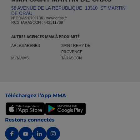
58 AVENUE DE LA REPUBLIQUE
13310
ST MARTIN
DE CRAU
N°ORIAS:07011361 www.orias.fr
RCS TARASCON : 442511739
AUTRES AGENCES MMA À PROXIMITÉ
ARLES ARENES
SAINT REMY DE
PROVENCE
MIRAMAS
TARASCON
Pied de page
Téléchargez l’App MMA
Restons connectés