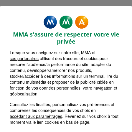
Mentions légales - MMA
SAINT MARTIN DE CRAU
MMA s'assure de respecter votre vie
privée
Lorsque vous naviguez sur notre site, MMA et
ses partenaires
utilisent des traceurs et cookies pour
Accueil
mesurer l'audience/la performance du site, adapter du
contenu, développer/améliorer nos produits,
Retour
stocker/accéder à des informations sur un terminal, lire du
contenu multimédia et proposer de la publicité ciblée en
Mentions Légales
fonction de vos données personnelles, votre navigation et
géolocalisation.
Consultez les finalités, personnalisez vos préférences et
comprenez les conséquences de vos choix en
Les cookies sur le site de votre
accédant aux paramétrages
. Revenez sur vos choix à tout
Agent Général MMA
moment via le lien
cookies
en bas de page.