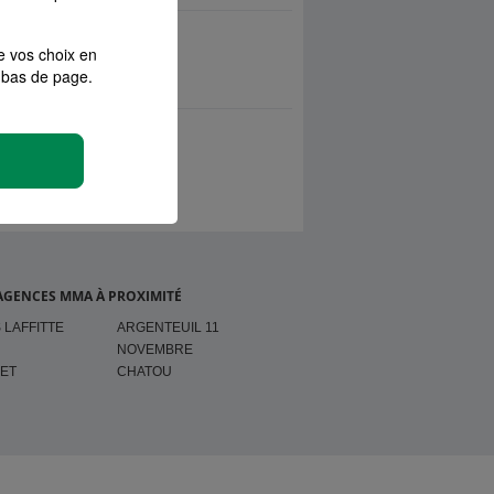
e vos choix en
bas de page.
AGENCES MMA À PROXIMITÉ
 LAFFITTE
ARGENTEUIL 11
NOVEMBRE
NET
CHATOU