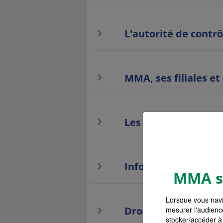
L'autorité de contrô
MMA, ses filiales et
Les liens hypertext
Information paiem
MMA s'
Lorsque vous navi
Droit de renonciati
mesurer l'audienc
stocker/accéder à 