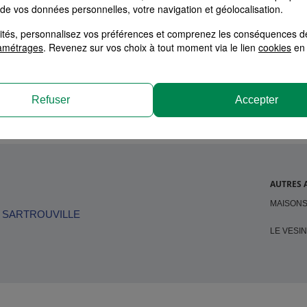
 de vos données personnelles, votre navigation et géolocalisation.
alités, personnalisez vos préférences et comprenez les conséquences d
tion
amétrages
. Revenez sur vos choix à tout moment via le lien
cookies
en 
Refuser
Accepter
AUTRES 
MAISONS
SARTROUVILLE
LE VESI