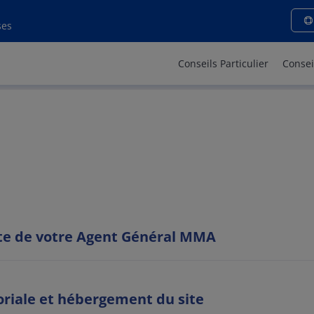
ons légales - MMA SARTROU
ses
Conseils Particulier
Consei
site de votre Agent Général MMA
oriale et hébergement du site