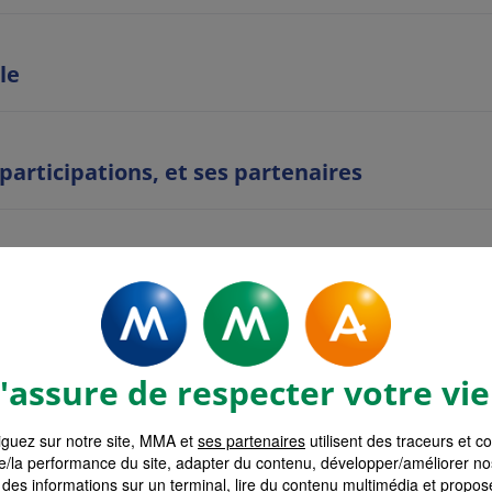
le
 participations, et ses partenaires
es
ent
assure de respecter votre vie
guez sur notre site, MMA et
ses partenaires
utilisent des traceurs et c
on
e/la performance du site, adapter du contenu, développer/améliorer no
des informations sur un terminal, lire du contenu multimédia et propose