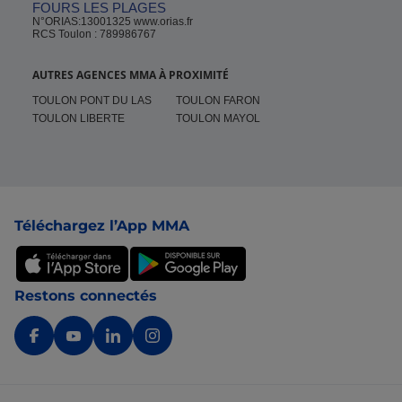
FOURS LES PLAGES
N°ORIAS:13001325 www.orias.fr
RCS Toulon : 789986767
AUTRES AGENCES MMA À PROXIMITÉ
TOULON PONT DU LAS
TOULON FARON
TOULON LIBERTE
TOULON MAYOL
Pied de page
Téléchargez l’App MMA
Restons connectés