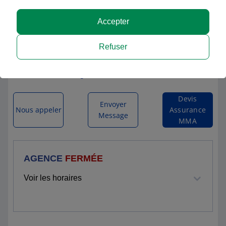
Accepter
MMA SIX FOURS
Refuser
215 AVENUE DU MARECHAL JUIN
83140 SIX FOURS LES PLAGES
Itinéraire vers l'agence
Devis
Envoyer
Nous appeler
Assurance
Message
MMA
AGENCE
FERMÉE
Voir les horaires