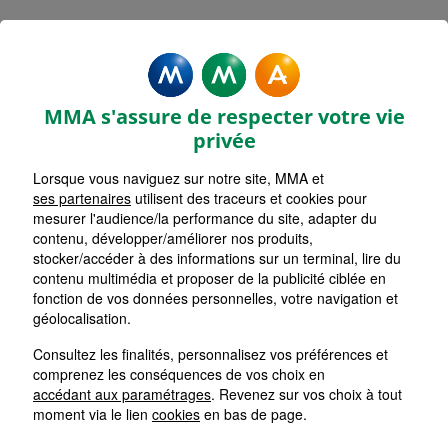
MMA Assurances SIX FOURS
Accueil
Assurance Provence-Alpes-Côte d'Azur
Assurance Var (83)
MMA s'assure de respecter votre vie
privée
Lorsque vous naviguez sur notre site, MMA et
ses partenaires
utilisent des traceurs et cookies pour
mesurer l'audience/la performance du site, adapter du
contenu, développer/améliorer nos produits,
stocker/accéder à des informations sur un terminal, lire du
contenu multimédia et proposer de la publicité ciblée en
fonction de vos données personnelles, votre navigation et
géolocalisation.
Consultez les finalités, personnalisez vos préférences et
comprenez les conséquences de vos choix en
accédant aux paramétrages
. Revenez sur vos choix à tout
moment via le lien
cookies
en bas de page.