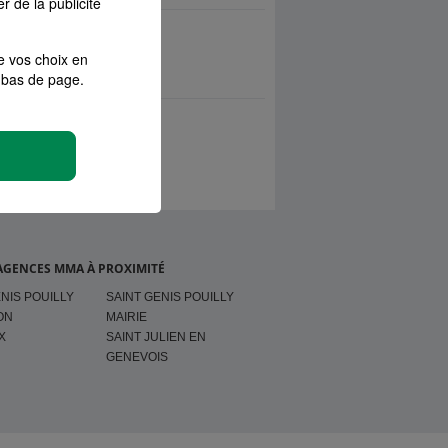
r de la publicité
e vos choix en
bas de page.
AGENCES MMA À PROXIMITÉ
NIS POUILLY
SAINT GENIS POUILLY
ON
MAIRIE
X
SAINT JULIEN EN
GENEVOIS