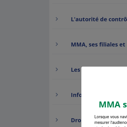
L'autorité de contrô
MMA, ses filiales et
Les liens hypertext
Information paiem
MMA s'
Lorsque vous navi
Droit de renonciati
mesurer l'audienc