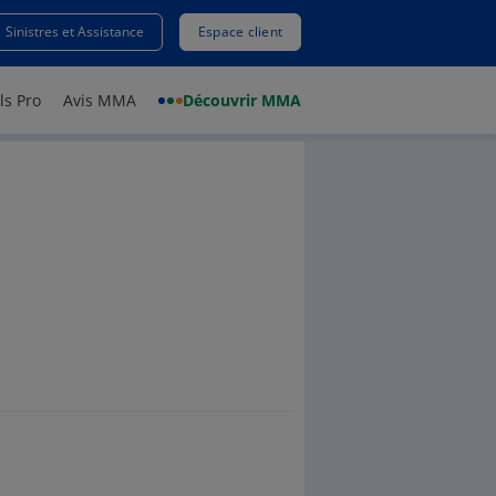
HONE
Sinistres et Assistance
Espace client
ls Pro
Avis MMA
Découvrir MMA