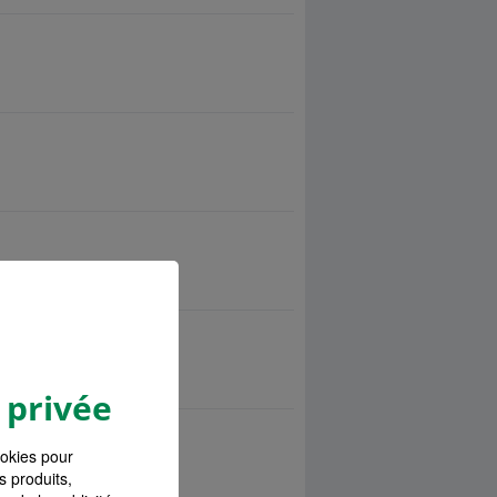
 privée
ookies pour
s produits,