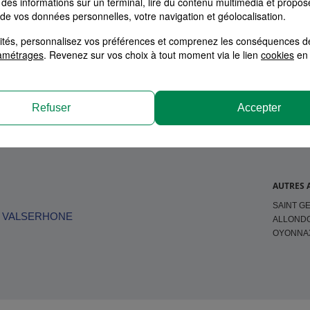
des informations sur un terminal, lire du contenu multimédia et propose
 de vos données personnelles, votre navigation et géolocalisation.
alités, personnalisez vos préférences et comprenez les conséquences d
tion
amétrages
. Revenez sur vos choix à tout moment via le lien
cookies
en 
Refuser
Accepter
AUTRES 
SAINT GE
VALSERHONE
ALLOND
OYONNA