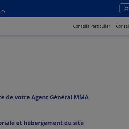
ions légales - MMA VALSER
ses
Conseils Particulier
Consei
site de votre Agent Général MMA
oriale et hébergement du site