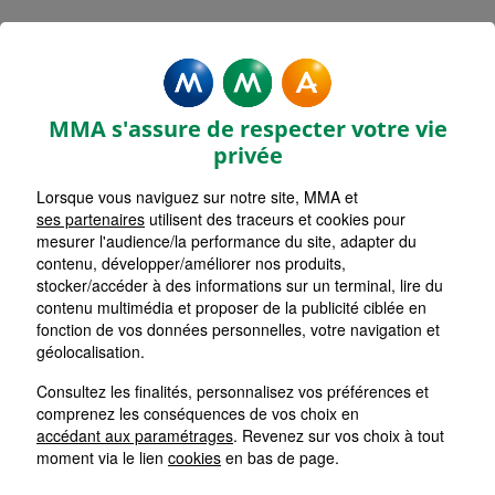
Rechercher une agence par code postal ou ville
Commencez à taper pour voir les suggestions de vil
Aucune suggestion disponible
VOIR CARTE
LISTE AGENCES
MMA s'assure de respecter votre vie
MARSEILLE CHATEAU GOMBERT
1
privée
Lorsque vous naviguez sur notre site, MMA et
HORAIRES D'AUJOURD'HUI
Nous écrire
Fermée
ses partenaires
utilisent des traceurs et cookies pour
mesurer l'audience/la performance du site, adapter du
contenu, développer/améliorer nos produits,
stocker/accéder à des informations sur un terminal, lire du
MARSEILLE MONTAIGNE
2
contenu multimédia et proposer de la publicité ciblée en
fonction de vos données personnelles, votre navigation et
HORAIRES D'AUJOURD'HUI
géolocalisation.
Nous écrire
Fermée
Consultez les finalités, personnalisez vos préférences et
comprenez les conséquences de vos choix en
MARSEILLE SAKAKINI
accédant aux paramétrages
. Revenez sur vos choix à tout
3
moment via le lien
cookies
en bas de page.
HORAIRES D'AUJOURD'HUI