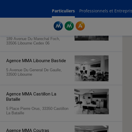
Rechercher une agence par code postal ou ville
Commencez à taper pour voir les suggestions de villes ou codes postaux.
Aucune suggestion disponible
Particuliers
Professionnels et Entrepri
Agence MMA
Libourne Avenue
Foch
189 Avenue Du Marechal Foch,
33506 Libourne Cedex 06
Agence MMA
Libourne Bastide
5 Avenue Du General De Gaulle,
33500 Libourne
Agence MMA
Castillon La
Bataille
5 Place Pierre Orus, 33350 Castillon
La Bataille
Agence MMA
Coutras