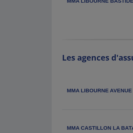
MMA LIBOURNE BASTID
Agence MMA
Bordeaux Bastide
28 Avenue Thiers, 33100 Bordeaux
Agence MMA
Bordeaux Palais De
Justice
30 Cours Du Marechal Juin, 33023
Les agences d'ass
Bordeaux Cedex
Agence MMA
Bouscat
16 Bis Place Gambetta, 33110 Le
Bouscat
MMA LIBOURNE AVENUE
Agence MMA
Bordeaux
Quinconces
7 Place Des Quinconces, 33000
Bordeaux
MMA CASTILLON LA BAT