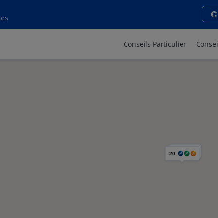
ses
Conseils Particulier
Consei
20