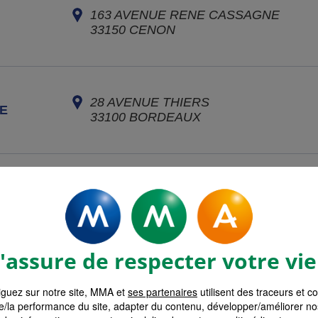
163 AVENUE RENE CASSAGNE
33150
CENON
28 AVENUE THIERS
E
33100
BORDEAUX
 DE
30 COURS DU MARECHAL JUIN
33023
BORDEAUX CEDEX
assure de respecter votre vie
16 BIS PLACE GAMBETTA
guez sur notre site, MMA et
33110
ses partenaires
LE BOUSCAT
utilisent des traceurs et c
e/la performance du site, adapter du contenu, développer/améliorer no