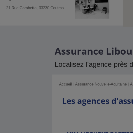
21 Rue Gambetta, 33230 Coutras
Agence MMA
Saint Andre De
Cubzac
245 Rue Nationale, 33240 St Andre
Assurance Libour
De Cubzac
Localisez l'agence près 
Agence MMA
Creon
4 Et 6 Avenue De L Entre Deux
Mers, 33670 Creon
Accueil
Assurance Nouvelle-Aquitaine
A
Les agences d'as
Agence MMA
Cenon
163 Avenue Rene Cassagne, 33150
Cenon