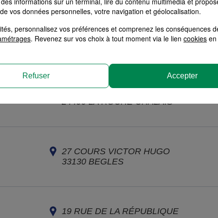
des informations sur un terminal, lire du contenu multimédia et propose
 de vos données personnelles, votre navigation et géolocalisation.
alités, personnalisez vos préférences et comprenez les conséquences d
7 PLACE DES QUINCONCES
ONCES
amétrages
. Revenez sur vos choix à tout moment via le lien
cookies
en 
33000
BORDEAUX
Refuser
Accepter
32 AVENUE DU STADE
S
24490
LA ROCHE CHALAIS
27 COURS VICTOR HUGO
33130
BEGLES
19 RUE DE LA RÉPUBLIQUE