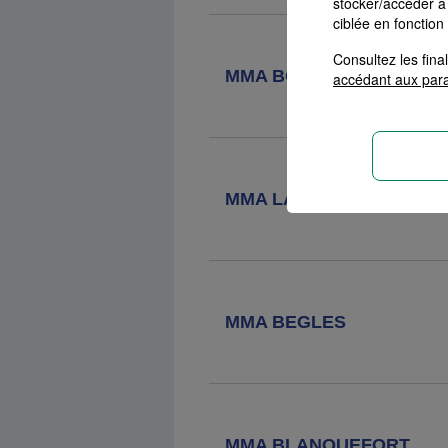
stocker/accéder à 
Grande
ciblée en fonction
Consultez les fin
Agence MMA
Merignac
MMA BORDEAUX QUINC
accédant aux par
32 Avenue Gustave Eiffel, 33700
Merignac
MMA LA ROCHE CHALAI
MMA BEGLES
MMA BLANQUEFORT