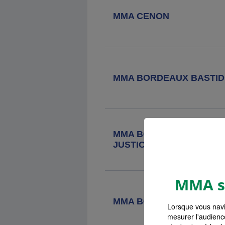
MMA CENON
Agence MMA
Bordeaux Barriere
De Pessac
129 Cours Du Marechal Gallieni,
33023 Bordeaux Cedex
MMA BORDEAUX BASTID
Agence MMA
Bordeaux
Cauderan
91 Bis Rue Stehelin, 33200 Bordeaux
MMA BORDEAUX PALAIS
Agence MMA
Cadillac
JUSTICE
21 Rue De L'oeuille, 33410 Cadillac
MMA s'
Agence MMA
Sainte Foy La
MMA BOUSCAT
Grande
Lorsque vous navi
mesurer l'audienc
3 Place Broca, 33220 Ste Foy La