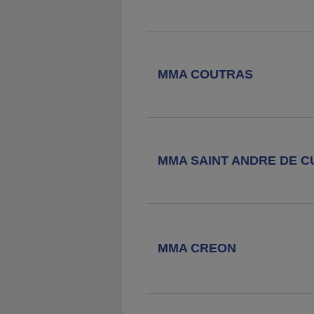
Agence MMA
La Roche Chalais
32 Avenue Du Stade, 24490 La
Roche Chalais
MMA COUTRAS
Agence MMA
Begles
27 Cours Victor Hugo, 33130 Begles
MMA SAINT ANDRE DE 
Agence MMA
Blanquefort
19 Rue De La République, 33290
Blanquefort
MMA CREON
Agence MMA
Talence
258 Cours Gambetta, 33401 Talence
Cedex